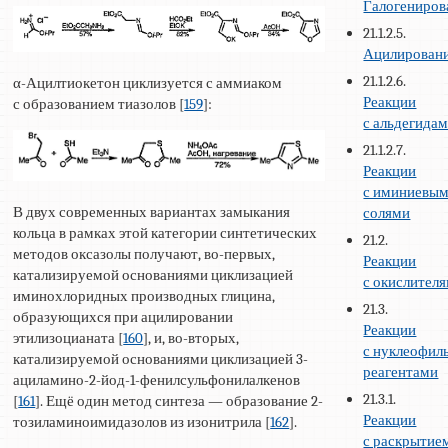
Галогениров
21.1.2.5.
Ацилирован
21.1.2.6.
α-Ацилтиокетон циклизуется с аммиаком
Реакции
с образованием тиазолов [
159
]:
с альдегида
21.1.2.7.
Реакции
с иминиевы
В двух современных вариантах замыкания
солями
кольца в рамках этой категории синтетических
21.2.
методов оксазолы получают, во-первых,
Реакции
катализируемой основаниями циклизацией
с окислител
иминохлоридных производных глицина,
21.3.
образующихся при ацилировании
Реакции
этилизоцианата [
160
], и, во-вторых,
с нуклеофи
катализируемой основаниями циклизацией 3-
реагентами
ациламино-2-йод-1-фенилсульфонилалкенов
21.3.1.
[
161
]. Ещё один метод синтеза — образование 2-
Реакции
тозиламиноимидазолов из изонитрила [
162
].
с раскрытие