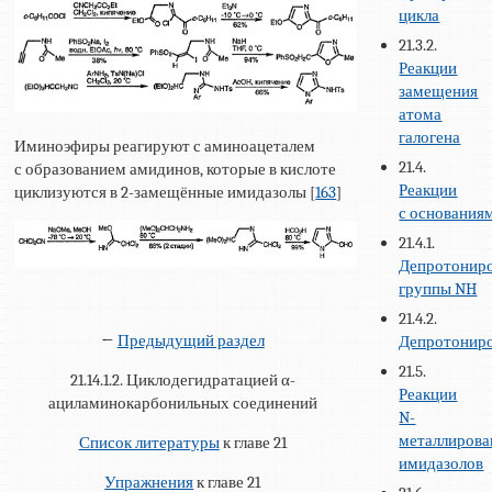
цикла
21.3.2.
Реакции
замещения
атома
галогена
Иминоэфиры реагируют с аминоацеталем
21.4.
с образованием амидинов, которые в кислоте
Реакции
циклизуются в 2-замещённые имидазолы [
163
]
с основания
21.4.1.
Депротонир
группы NH
21.4.2.
←
Предыдущий раздел
Депротонир
21.5.
21.14.1.2. Циклодегидратацией α-
Реакции
ациламинокарбонильных соединений
N-
металлиров
Список литературы
к главе 21
имидазолов
Упражнения
к главе 21