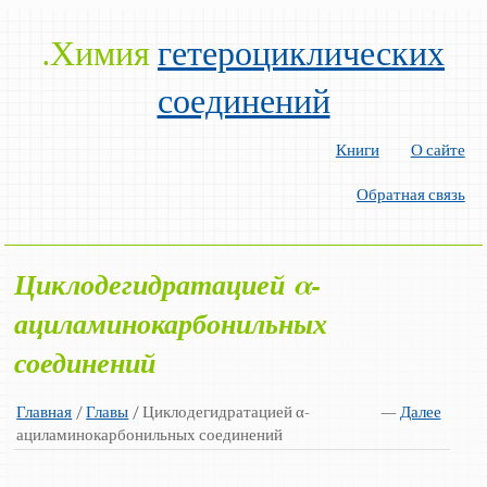
.Химия
гетероциклических
соединений
Книги
О сайте
Обратная связь
Циклодегидратацией α-
ациламинокарбонильных
соединений
Главная
/
Главы
/ Циклодегидратацией α-
—
Далее
ациламинокарбонильных соединений