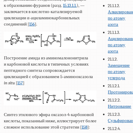
к образованию фуранов (разд.
15.13.1.1.
), —
21.1.1.2.
заключается в кислотно-катализируемой
Алкилирова
циклизации α-ациламинокарбонильных
по атому
соединений [
156
].
азота
21.1.1.3.
Ацилирован
по атому
азота
Построение амида из аминомалононитрила
21.1.2.
и карбоновой кислоты в типичных условиях
Замещение
пептидного синтеза сопровождается
по атому
циклизацией с образованием 5-аминооксазола
углерода
in situ
[
157
]
21.1.2.1.
Протониров
21.1.2.2.
Нитрование
21.1.2.3.
Синтез этилового эфира оксазол-4-карбоновой
Сульфирова
кислоты, показанный ниже, иллюстрирует более
сложное использование этой стратегии [
158
]:
21.1.2.4.