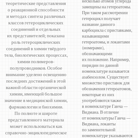
несколько атомов углерода
теоретические представления
замещены на гетероатомы.
о реакционной способности
При таком рассмотрении
и методах синтеза различных
гетероцикл получает
классов гетероциклических
название данного
соединений и отдельных
карбоцикла с приставками,
их представителей; показана
называющими
роль гетероциклических
гетероатомы, и локантами
(номерами),
соединений в химии твёрдого
обозначающими
тела, биологических процессах,
их положение. Например,
химии полимеров-
пиридин по данной
полупроводников. Особое
номенклатуре называется
внимание уделено освещению
азабензолом. Существует
последних достижений в этой
множество приставок для
важной области органической
обозначения гетероатомов,
химии, имеющей большое
некоторые из них
значение в медицинской химии,
употребляются также
в номенклатуре Ганча —
фармакологии и биохимии.
Видмана. В отличие
По полноте и широте
от номенклатуры Ганча —
представленного материала
Видмана, локанты
может использоваться как
по заменительной
справочно-энциклопедическое
номенклатуре указываются