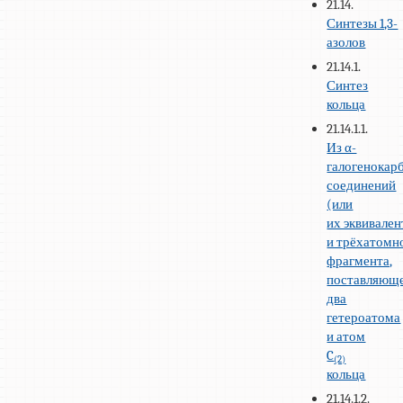
21.14.
Синтезы 1,3-
азолов
21.14.1.
Синтез
кольца
21.14.1.1.
Из α-
галогенокар
соединений
(или
их эквивален
и трёхатомн
фрагмента,
поставляющ
два
гетероатома
и атом
C
(2)
кольца
21.14.1.2.