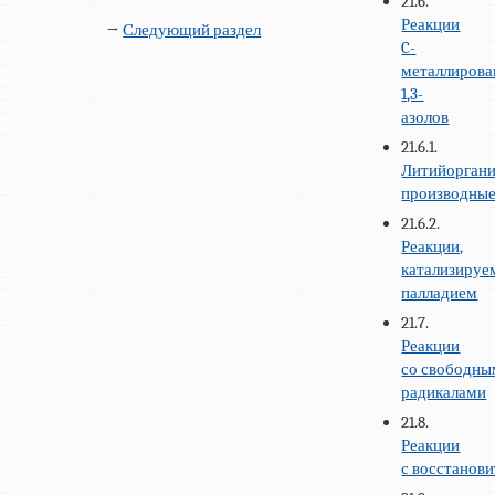
21.6.
Реакции
→
Следующий раздел
C-
металлиров
1,3-
азолов
21.6.1.
Литийоргани
производны
21.6.2.
Реакции,
катализируе
палладием
21.7.
Реакции
со свободн
радикалами
21.8.
Реакции
с восстанов