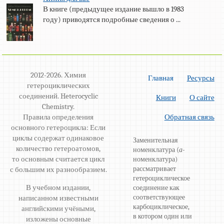
В книге (предыдущее издание вышло в 1983
году) приводятся подробные сведения о ...
2012-2026. Химия
Главная
Ресурсы
гетероциклических
соединений. Heterocyclic
Книги
О сайте
Chemistry.
Правила определения
Обратная связь
основного гетероцикла: Если
циклы содержат одинаковое
Заменительная
количество гетероатомов,
номенклатура (
а
-
то основным считается цикл
номенклатура)
рассматривает
с большим их разнообразием.
гетероциклическое
В учебном издании,
соединение как
соответствующее
написанном известными
карбоциклическое,
английскими учёными,
в котором один или
изложены основные