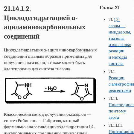
Глава 21
21.14.1.2.
Циклодегидратацией α-
21.
1,3-
азолы —
ациламинокарбонильных
имидазолы,
соединений
тиазолы
и оксазолы:
Циклодегидратация α-ациламинокарбонильных
реакции
соединений главным образом применима для
и методы
получения оксазолов, а также может быть
синтеза
адаптирована для синтеза тиазола
21.1.
Реакции
с электрофи
реагентами
21.1.1.
Присоедине
по атому
Классический метод получения оксазолов —
азота
синтез Робинсона—Габриэля, который
21.1.1.1.1.
формально аналогичен циклодегидратации 1,4-
Протониров
дикарбонильных соединений, приводящей