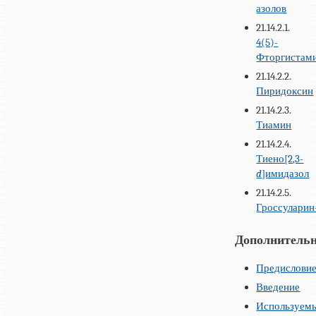
азолов
21.14.2.1.
4(5)-
Фторгистам
21.14.2.2.
Пиридоксин
21.14.2.3.
Тиамин
21.14.2.4.
Тиено[2,3-
d
]имидазол
21.14.2.5.
Гроссуларин
Дополнительн
Предислови
Введение
Используем