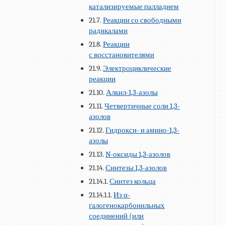
катализируемые палладием
21.7.
Реакции со свободными
радикалами
21.8.
Реакции
с восстановителями
21.9.
Электроциклические
реакции
21.10.
Алкил-1,3-азолы
21.11.
Четвертичные соли 1,3-
азолов
21.12.
Гидрокси- и амино-1,3-
азолы
21.13.
N-оксиды 1,3-азолов
21.14.
Синтезы 1,3-азолов
21.14.1.
Синтез кольца
21.14.1.1.
Из α-
галогенокарбонильных
соединений (или