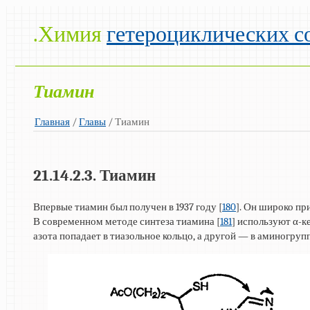
.Химия
гетероциклических с
Тиамин
Главная
/
Главы
/ Тиамин
21.14.2.3. Тиамин
Впервые тиамин был получен в 1937 году [
180
]. Он широко пр
В современном методе синтеза тиамина [
181
] используют α-к
азота попадает в тиазольное кольцо, а другой — в аминогру