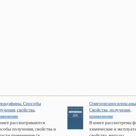
лоидэфиры. Способы
Олигоорганосилоксаны
лучения, свойства,
Свойства, получение,
именение
применение
книге рассматриваются
В книге рассмотрены ф
особы получения, свойства и
химические и эксплуа
ласти применения (в ...
свойства, методы ...