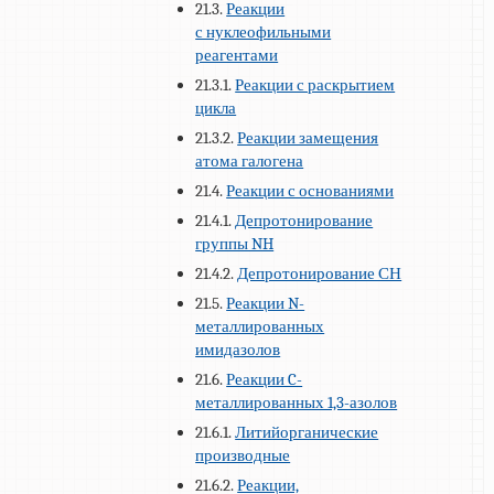
21.3.
Реакции
с нуклеофильными
реагентами
21.3.1.
Реакции с раскрытием
цикла
21.3.2.
Реакции замещения
атома галогена
21.4.
Реакции с основаниями
21.4.1.
Депротонирование
группы NH
21.4.2.
Депротонирование СН
21.5.
Реакции N-
металлированных
имидазолов
21.6.
Реакции C-
металлированных 1,3-азолов
21.6.1.
Литийорганические
производные
21.6.2.
Реакции,