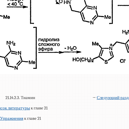
21.14.2.3. Тиамин
→
Следующий разд
сок литературы
к главе 21
Упражнения
к главе 21