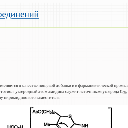
оединений
именяется в качестве пищевой добавки и в фармацевтической промы
етотиол; углеродный атом амидина служит источником углерода C
,
(2)
ппу пиримидинового заместителя.