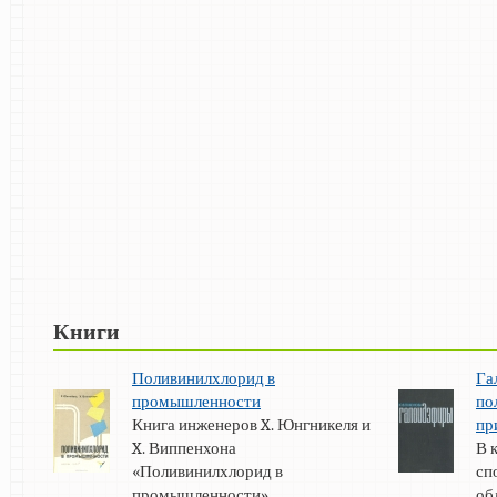
Книги
Поливинилхлорид в
Га
промышленности
по
Книга инженеров X. Юнгникеля и
пр
X. Виппенхона
В 
«Поливинилхлорид в
сп
промышленности» ...
об