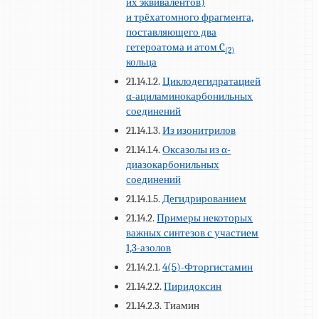
их эквивалентов)
и трёхатомного фрагмента,
поставляющего два
гетероатома и атом C
(2)
кольца
21.14.1.2.
Циклодегидратацией
α-ациламинокарбонильных
соединений
21.14.1.3.
Из изонитрилов
21.14.1.4.
Оксазолы из α-
диазокарбонильных
соединений
21.14.1.5.
Дегидрированием
21.14.2.
Примеры некоторых
важных синтезов с участием
1,3-азолов
21.14.2.1.
4(5)-Фторгистамин
21.14.2.2.
Пиридоксин
21.14.2.3. Тиамин