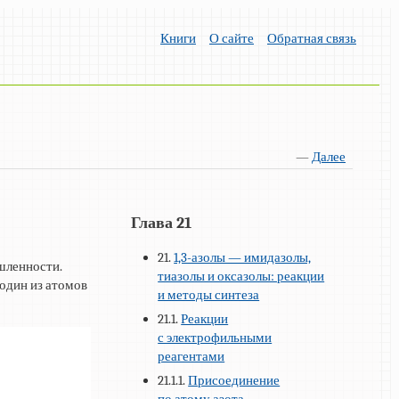
Книги
О сайте
Обратная связь
—
Далее
Глава 21
21.
1,3-азолы — имидазолы,
шленности.
тиазолы и оксазолы: реакции
 один из атомов
и методы синтеза
21.1.
Реакции
с электрофильными
реагентами
21.1.1.
Присоединение