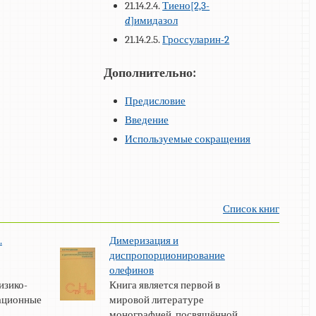
21.14.2.4.
Тиено[2,3-
d
]имидазол
21.14.2.5.
Гроссуларин-2
Дополнительно:
Предисловие
Введение
Используемые сокращения
Список книг
.
Димеризация и
диспропорционирование
олефинов
изико-
Книга является первой в
тационные
мировой литературе
монографией, посвящённой