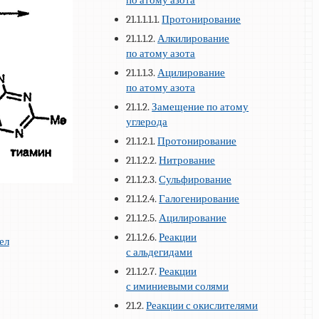
по атому азота
21.1.1.1.1.
Протонирование
21.1.1.2.
Алкилирование
по атому азота
21.1.1.3.
Ацилирование
по атому азота
21.1.2.
Замещение по атому
углерода
21.1.2.1.
Протонирование
21.1.2.2.
Нитрование
21.1.2.3.
Сульфирование
21.1.2.4.
Галогенирование
21.1.2.5.
Ацилирование
21.1.2.6.
Реакции
ел
с альдегидами
21.1.2.7.
Реакции
с иминиевыми солями
21.2.
Реакции с окислителями