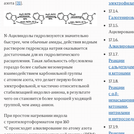
электрофил
азота [
31
].
17.1.4.
Галогениров
17.1.5.
Ацилирован
N-Ацилиндолы гидролизуются значительно
17.1.6.
быстрее, чем обычные амиды, действия водным
Алкилирова
раствором гидроксида натрия оказывается
17.1.7.
достаточным для их гидролитического
Реакции
расщепления. Такая лабильность обусловлена
с альдегида
гораздо более слабым мезомерным
и кетонами
взаимодействием карбонильной группы
с атомом азота, что делает первую более
17.1.8.
электрофильной, и частично относительной
Реакции
стабилизацией индолил-аниона, в результате
с α,β-
чего он становится более хорошей уходящей
ненасыщен
группой, чем амид-анион.
кетонами,
нитрилами
При простом нагревании индола
и нитросоед
с триэтилортоформиатом при 160
17.1.9.
°C происходит алкилирование по атому азота
Реакции