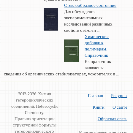
Стеклообразное состояние
Для обсуждения
экспериментальных
исследований различных
свойств стёкол и ...
Химические
добавки к
полимерам.
Справочник
В справочник
включены
сведения об органических стабилизаторах, ускорителях и ...
2012-2026. Химия
Главная
Ресурсы
гетероциклических
соединений. Heterocyclic
Книги
О сайте
Chemistry.
Правила ориентации
Обратная связь
структурной формулы
гетероциклического
Многие гетероциклические