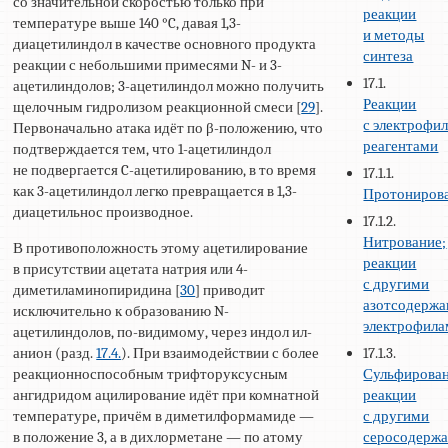
со значительной скоростью только при
реакции
температуре выше 140 °C, давая 1,3-
и методы
диацетилиндол в качестве основного продукта
синтеза
реакции с небольшими примесями N- и 3-
17.1.
ацетилиндолов; 3-ацетилиндол можно получить
Реакции
щелочным гидролизом реакционной смеси [
29
].
с электрофи
Первоначально атака идёт по β-положению, что
реагентами
подтверждается тем, что 1-ацетилиндол
не подвергается C-ацетилированию, в то время
17.1.1.
как 3-ацетилиндол легко превращается в 1,3-
Протониров
диацетильнос производное.
17.1.2.
Нитрование;
В противоположность этому ацетилирование
реакции
в присутствии ацетата натрия или 4-
с другими
диметиламинопиридина [
30
] приводит
азотсодерж
исключительно к образованию N-
электрофил
ацетилиндолов, по-видимому, через индол ил-
17.1.3.
анион (разд.
17.4.
). При взаимодействии с более
Сульфирован
реакционноспособным трифторуксусным
реакции
ангидридом ацилирование идёт при комнатной
с другими
температуре, причём в диметилформамиде —
серосодерж
в положение 3, а в дихлорметане — по атому