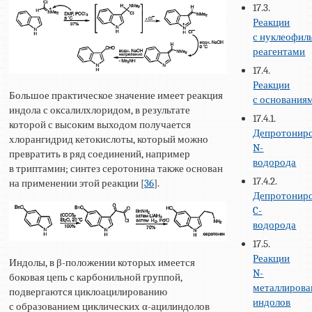
17.3.
Реакции
с нуклеофи
реагентами
17.4.
Реакции
Большое практическое значение имеет реакция
с основания
индола с оксалилхлоридом, в результате
17.4.1.
которой с высоким выходом получается
Депротонир
хлорангидрид кетокислоты, который можно
N-
превратить в ряд соединений, например
водорода
в триптамин; синтез серотонина также основан
17.4.2.
на применении этой реакции [
36
].
Депротонир
C-
водорода
17.5.
Реакции
Индолы, в β-положении которых имеется
N-
боковая цепь с карбонильной группой,
металлиров
подвергаются циклоацилированию
индолов
с образованием циклических α-ацилиндолов