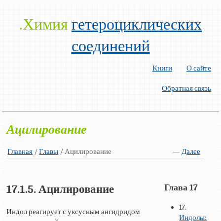
.Химия
гетероциклических
соединений
Книги
О сайте
Обратная связь
Ацилирование
Главная
/
Главы
/ Ацилирование
—
Далее
Глава 17
17.1.5. Ацилирование
17.
Индол реагирует с уксусным ангидридом
Индолы: