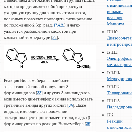
с введением диэтоксиметильной группы (DEM),
с иминиевы
которая представляет собой прекрасную
ионами:
уходящую группу для защиты атома азота,
реакция
поскольку позволяет проводить литиирование
Манниха
по положению 2 (ср. разд.
17.4.2.
) и легко
удаляется разбавленной кислотой при
17.1.10.
комнатной температуре [
32
].
Диазосочета
и нитрозиро
17.1.11.
Электрофил
металлирова
17.1.11.1.
Меркуриров
Реакция Вильсмейера — наиболее
эффективный способ получения 3-
17.1.11.2.
формилиндолов [
33
] и других 3-ацилиндолов,
Таллировани
если вместо диметилформамида использовать
17.1.11.3.
третичные амиды других кислот [
34
]. Даже
Палладиров
индолы, имеющие в α-положении
17.2.
электроноакцепторные заместители, гладко β-
Реакции
формилируются по реакции Вильсмейера [
35
].
с окислител