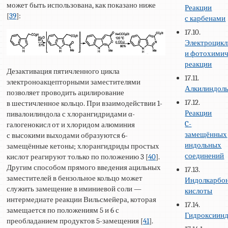
может быть использована, как показано ниже
Реакции
[
39
]:
с карбенами
17.10.
Электроцикл
и фотохимич
реакции
Дезактивация пятичленного цикла
17.11.
электроноакцепторными заместителями
Алкилиндол
позволяет проводить ацилирование
17.12.
в шестичленное кольцо. При взаимодействии 1-
Реакции
пивалоилиндола с хлорангидридами α-
C-
галогенокисл от и хлоридом алюминия
замещённых
с высокими выходами образуются 6-
индольных
замещённые кетоны; хлорангидриды простых
соединений
кислот реагируют только по положению 3 [
40
].
Другим способом прямого введения ацильных
17.13.
заместителей в бензольное кольцо может
Индолкарбо
служить замещение в иминиевой соли —
кислоты
интермедиате реакции Вильсмейера, которая
17.14.
замещается по положениям 5 и 6 с
Гидроксиин
преобладанием продуктов 5-замещения [
41
].