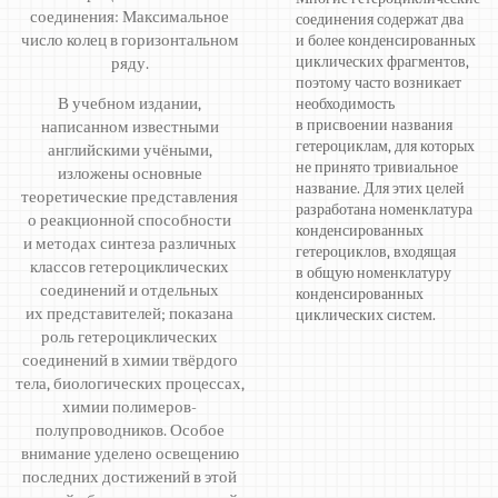
соединения: Максимальное
соединения содержат два
число колец в горизонтальном
и более конденсированных
циклических фрагментов,
ряду.
поэтому часто возникает
В учебном издании,
необходимость
в присвоении названия
написанном известными
гетероциклам, для которых
английскими учёными,
не принято тривиальное
изложены основные
название. Для этих целей
теоретические представления
разработана номенклатура
о реакционной способности
конденсированных
и методах синтеза различных
гетероциклов, входящая
классов гетероциклических
в общую номенклатуру
соединений и отдельных
конденсированных
их представителей; показана
циклических систем.
роль гетероциклических
соединений в химии твёрдого
тела, биологических процессах,
химии полимеров-
полупроводников. Особое
внимание уделено освещению
последних достижений в этой