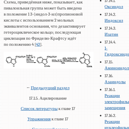
17.14.1.
Схема, приведённая ниже, показывает, как
Оксиндол
пивалоильная группа может быть введена
в положение 1 3-(индол-3-ил)пропионовой
17.14.2.
кислоты с использованием 2 мольных
Индоксил
эквивалентов основания, что дезактивирует
17.14.3.
гетероциклическое кольцо; последующая
Изатин
циклизация по Фриделю-Крафтсу идёт
17.14.4.
по положению 4 [
42
].
1-
Гидроксинд
17.15.
Аминоиндо
17.16.
Азаиндолы
←
Предыдущий раздел
17.16.1.
Реакции
17.1.5. Ацилирование
электрофиль
замещения
Список литературы
к главе 17
17.16.2.
Упражнения
к главе 17
Реакции
нуклеофильн