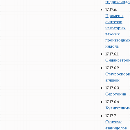
гидроксиндо
17.17.6.
Примеры
синтезов
некоторых
важных
производны
индола
17.17.6.1.
Ондансетро
17.17.6.2.
Стауроспор
агликон
17.17.6.3.
Серотонин
17.17.6.4.
Хуангксинм
17.17.7.
Синтезы
азаиндолов