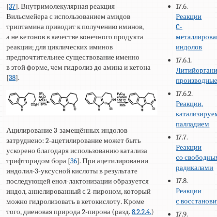
[
37
]. Внутримолекулярная реакция
17.6.
Вильсмейера с использованием амидов
Реакции
триптамина приводит к получению иминов,
C-
а не кетонов в качестве конечного продукта
металлиров
реакции; для циклических иминов
индолов
предпочтительнее существование именно
17.6.1.
в этой форме, чем гидролиз до амина и кетона
Литийоргани
[
38
].
производны
17.6.2.
Реакции,
катализируе
палладием
Ацилирование 3-замещённых индолов
17.7.
затруднено: 2-ацетилирование может быть
Реакции
ускорено благодаря использованию катализа
со свободн
трифторидом бора [
36
]. При ацетилировании
радикалами
индолил-3-уксусной кислоты в результате
17.8.
последующей енол-лактонизации образуется
Реакции
индол, аннелированный с 2-пироном, который
с восстанов
можно гидролизовать в кетокислоту. Кроме
того, диеновая природа 2-пирона (разд.
8.2.2.4.
)
17.9.