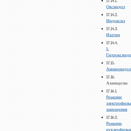
17.14.1.
Оксиндол
17.14.2.
Индоксил
17.14.3.
Изатин
17.14.4.
1-
Гидроксинд
17.15.
Аминоиндо
17.16.
Азаиндолы
17.16.1.
Реакции
электрофиль
замещения
17.16.2.
Реакции
нуклеофильн