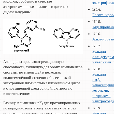
индолов, особенно в качестве
электрофил
азатриптаминовых аналогов и даже как
17.1.4.
дидезазапурины.
Галогениров
17.1.5.
Ацилирован
17.1.6.
Алкилирова
17.1.7.
Реакции
с альдегида
Азаиндолы проявляют реакционную
и кетонами
способность, типичную для обоих компонентов
17.1.8.
системы, но в меньшей и несколько
Реакции
видоизменённой степени: с более низкой
с α,β-
электронной плотностью в пятичленном цикле
ненасыщен
и с повышенной электронной плотностью
кетонами,
в шестичленном.
нитрилами
и нитросоед
Разница в значениях pK
для протонированных
a
17.1.9.
по пиридиновому атому азота всех четырёх
Реакции
родственных систем демонстрирует степень