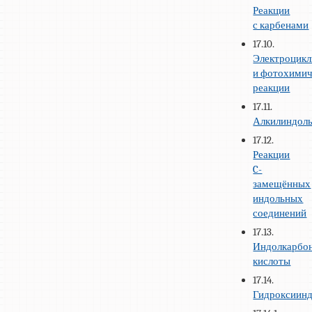
Реакции
с карбенами
17.10.
Электроцикл
и фотохимич
реакции
17.11.
Алкилиндол
17.12.
Реакции
C-
замещённых
индольных
соединений
17.13.
Индолкарбо
кислоты
17.14.
Гидроксиин