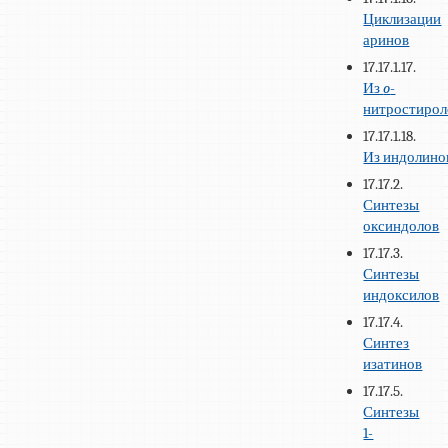
Циклизации
аринов
17.17.1.17.
Из
o
-
нитростирол
17.17.1.18.
Из индолино
17.17.2.
Синтезы
оксиндолов
17.17.3.
Синтезы
индоксилов
17.17.4.
Синтез
изатинов
17.17.5.
Синтезы
1-