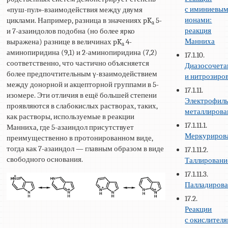
с иминиевы
«пуш-пул»-взаимодействия между двумя
ионами:
циклами. Например, разница в значениях pK
5-
a
реакция
и 7-азаиндолов подобна (но более ярко
Манниха
выражена) разнице в величинах pK
4-
a
аминопиридина (9,1) и 2-аминопиридина (7,2)
17.1.10.
соответственно, что частично объясняется
Диазосочета
более предпочтительным γ-взаимодействием
и нитрозиро
между донорной и акцепторной группами в 5-
17.1.11.
изомере. Эти отличия в ещё большей степени
Электрофил
проявляются в слабокислых растворах, таких,
металлирова
как растворы, используемые в реакции
17.1.11.1.
Манниха, где 5-азаиндол присутствует
Меркуриров
преимущественно в протонированном виде,
тогда как 7-азаиндол — главным образом в виде
17.1.11.2.
свободного основания.
Таллировани
17.1.11.3.
Палладиров
17.2.
Реакции
с окислител