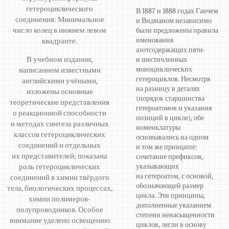
гетероциклического
В 1887 и 1888 годах Ганчем
соединения: Минимальное
и Видманом независимо
число колец в нижнем левом
были предложены правила
именования
квадранте.
азотсодержащих пяти-
В учебном издании,
и шестичленных
моноциклических
написанном известными
гетероциклов. Несмотря
английскими учёными,
на разницу в деталях
изложены основные
(порядок старшинства
теоретические представления
гетероатомов и указания
о реакционной способности
позиций в цикле), обе
и методах синтеза различных
номенклатуры
классов гетероциклических
основывались на одном
соединений и отдельных
и том же принципе:
их представителей; показана
сочетание префиксов,
роль гетероциклических
указывающих
на гетероатом, с основой,
соединений в химии твёрдого
обозначающей размер
тела, биологических процессах,
цикла. Эти принципы,
химии полимеров-
дополненные указанием
полупроводников. Особое
степени ненасыщенности
внимание уделено освещению
циклов, легли в основу