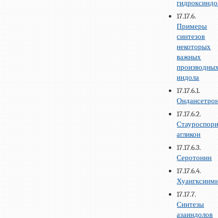
гидроксиндо
17.17.6.
Примеры
синтезов
некоторых
важных
производны
индола
17.17.6.1.
Ондансетро
17.17.6.2.
Стауроспор
агликон
17.17.6.3.
Серотонин
17.17.6.4.
Хуангксинм
17.17.7.
Синтезы
азаиндолов