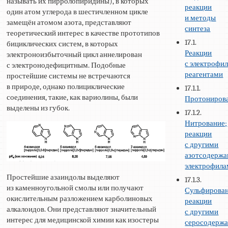
называть их пирролопиридины), в которых
реакции
один атом углерода в шестичленном цикле
и методы
замещён атомом азота, представляют
синтеза
теоретический интерес в качестве прототипов
17.1.
бициклических систем, в которых
Реакции
электроноизбыточный цикл аннелирован
с электрофи
с электронодефицитным. Подобные
реагентами
простейшие системы не встречаются
в природе, однако полициклические
17.1.1.
соединения, такие, как вариолины, были
Протониров
выделены из губок.
17.1.2.
Нитрование;
реакции
с другими
азотсодерж
электрофил
Простейшие азаиндолы выделяют
17.1.3.
из каменноугольной смолы или получают
Сульфирован
окислительным разложением карболиновых
реакции
алкалоидов. Они представляют значительный
с другими
интерес для медицинской химии как изостеры
серосодерж