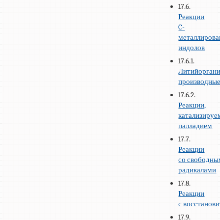
17.6.
Реакции
C-
металлиров
индолов
17.6.1.
Литийоргани
производны
17.6.2.
Реакции,
катализируе
палладием
17.7.
Реакции
со свободн
радикалами
17.8.
Реакции
с восстанов
17.9.