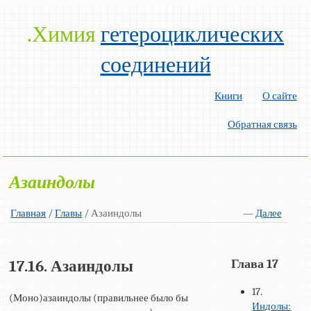
.Химия
гетероциклических
соединений
Книги
О сайте
Обратная связь
Азаиндолы
Главная
/
Главы
/ Азаиндолы
—
Далее
Глава 17
17.16. Азаиндолы
17.
(Моно)азаиндолы (правильнее было бы
Индолы: