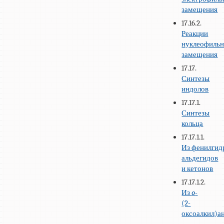
замещения
17.16.2.
Реакции
нуклеофильн
замещения
17.17.
Синтезы
индолов
17.17.1.
Синтезы
кольца
17.17.1.1.
Из фенилгид
альдегидов
и кетонов
17.17.1.2.
Из
o
-
(2-
оксоалкил)а