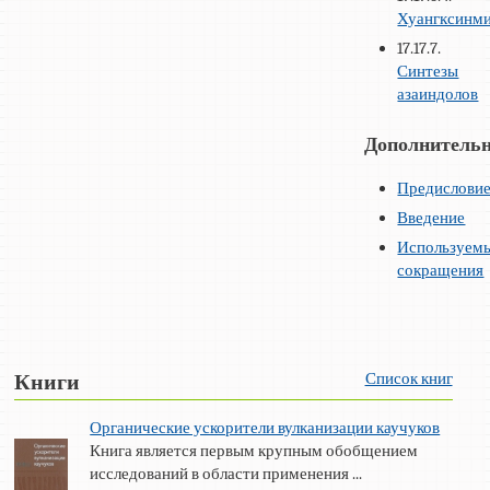
Хуангксинм
17.17.7.
Синтезы
азаиндолов
Дополнительн
Предислови
Введение
Используем
сокращения
Список книг
Книги
Органические ускорители вулканизации каучуков
Книга является первым крупным обобщением
исследований в области применения ...