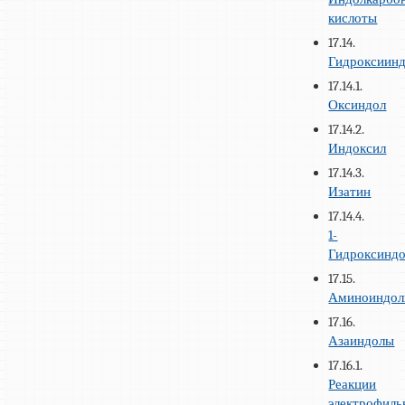
кислоты
17.14.
Гидроксиин
17.14.1.
Оксиндол
17.14.2.
Индоксил
17.14.3.
Изатин
17.14.4.
1-
Гидроксинд
17.15.
Аминоиндо
17.16.
Азаиндолы
17.16.1.
Реакции
электрофиль