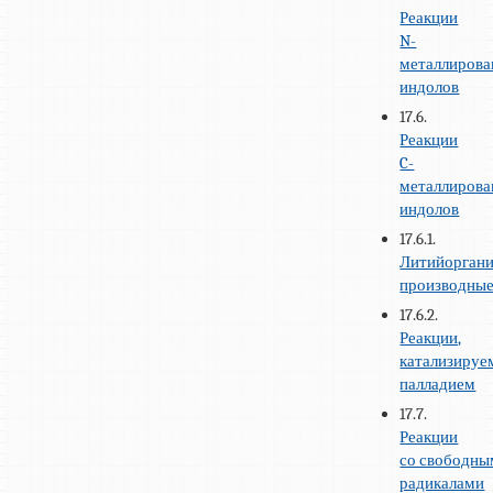
Реакции
N-
металлиров
индолов
17.6.
Реакции
C-
металлиров
индолов
17.6.1.
Литийоргани
производны
17.6.2.
Реакции,
катализируе
палладием
17.7.
Реакции
со свободн
радикалами