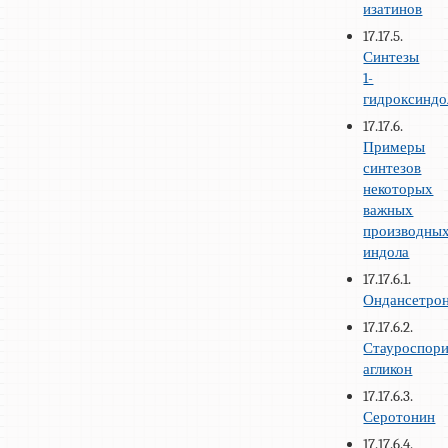
изатинов
17.17.5.
Синтезы
1-
гидроксиндо
17.17.6.
Примеры
синтезов
некоторых
важных
производны
индола
17.17.6.1.
Ондансетро
17.17.6.2.
Стауроспор
агликон
17.17.6.3.
Серотонин
17.17.6.4.