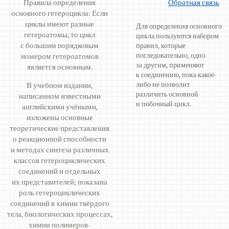
Правила определения
Обратная связь
основного гетероцикла: Если
циклы имеют разные
Для определения основного
гетероатомы, то цикл
цикла пользуются набором
с большим порядковым
правил, которые
последовательно, одно
номером гетероатомов
за другим, применяют
является основным.
к соединению, пока какое-
либо не позволит
В учебном издании,
различить основной
написанном известными
и побочный цикл.
английскими учёными,
изложены основные
теоретические представления
о реакционной способности
и методах синтеза различных
классов гетероциклических
соединений и отдельных
их представителей; показана
роль гетероциклических
соединений в химии твёрдого
тела, биологических процессах,
химии полимеров-