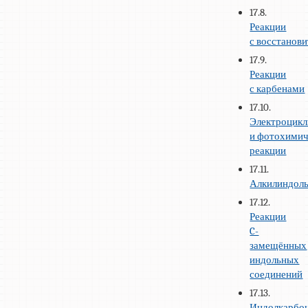
17.8.
Реакции
с восстанов
17.9.
Реакции
с карбенами
17.10.
Электроцикл
и фотохимич
реакции
17.11.
Алкилиндол
17.12.
Реакции
C-
замещённых
индольных
соединений
17.13.
Индолкарбо