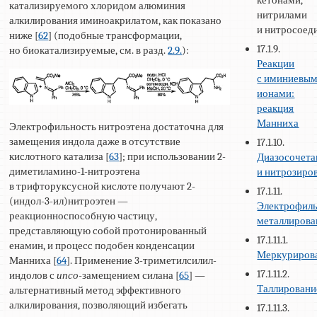
катализируемого хлоридом алюминия
нитрилами
алкилирования иминоакрилатом, как показано
и нитросоед
ниже [
62
] (подобные трансформации,
17.1.9.
но биокатализируемые, см. в разд.
2.9.
):
Реакции
с иминиевы
ионами:
реакция
Манниха
Электрофильность нитроэтена достаточна для
замещения индола даже в отсутствие
17.1.10.
кислотного катализа [
63
]; при использовании 2-
Диазосочета
диметиламино-1-нитроэтена
и нитрозиро
в трифторуксусной кислоте получают 2-
17.1.11.
(индол-3-ил)нитроэтен —
Электрофил
реакционноспособную частицу,
металлирова
представляющую собой протонированный
17.1.11.1.
енамин, и процесс подобен конденсации
Меркуриров
Манниха [
64
]. Применение 3-триметилсилил-
17.1.11.2.
индолов с
ипсо
-замещением силана [
65
] —
Таллировани
альтернативный метод эффективного
алкилирования, позволяющий избегать
17.1.11.3.