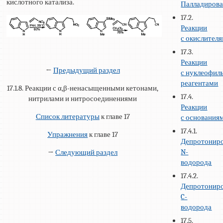
кислотного катализа.
Палладиров
17.2.
Реакции
с окислител
17.3.
Реакции
←
Предыдущий раздел
с нуклеофи
реагентами
17.1.8. Реакции с α,β-ненасыщенными кетонами,
17.4.
нитрилами и нитросоединениями
Реакции
Список литературы
к главе 17
с основания
17.4.1.
Упражнения
к главе 17
Депротонир
N-
→
Следующий раздел
водорода
17.4.2.
Депротонир
C-
водорода
17.5.