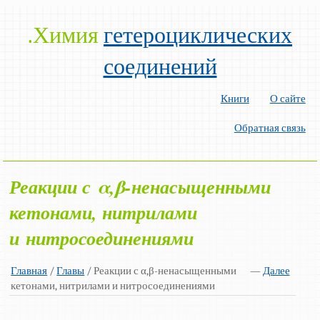
.Химия
гетероциклических
соединений
Книги
О сайте
Обратная связь
Реакции с α,β-ненасыщенными
кетонами, нитрилами
и нитросоединениями
Главная
/
Главы
/ Реакции с α,β-ненасыщенными
—
Далее
кетонами, нитрилами и нитросоединениями