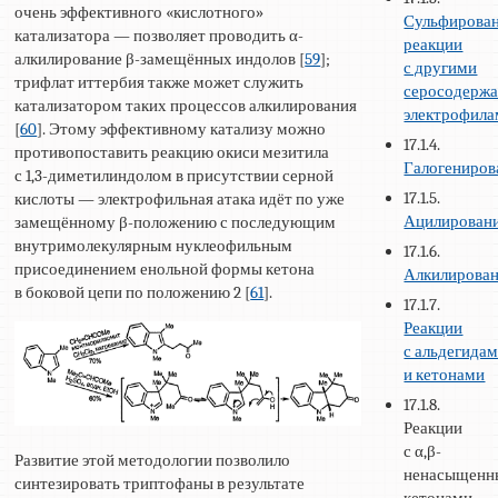
очень эффективного «кислотного»
Сульфирован
катализатора — позволяет проводить α-
реакции
алкилирование β-замещённых индолов [
59
];
с другими
трифлат иттербия также может служить
серосодерж
катализатором таких процессов алкилирования
электрофил
[
60
]. Этому эффективному катализу можно
17.1.4.
противопоставить реакцию окиси мезитила
Галогениров
с 1,3-диметилиндолом в присутствии серной
17.1.5.
кислоты — электрофильная атака идёт по уже
Ацилирован
замещённому β-положению с последующим
внутримолекулярным нуклеофильным
17.1.6.
присоединением енольной формы кетона
Алкилирова
в боковой цепи по положению 2 [
61
].
17.1.7.
Реакции
с альдегида
и кетонами
17.1.8.
Реакции
с α,β-
Развитие этой методологии позволило
ненасыщен
синтезировать триптофаны в результате
кетонами,