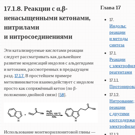
Глава 17
17.1.8. Реакции с α,β-
ненасыщенными кетонами,
17.
Индолы:
нитрилами
реакции
и нитросоединениями
и методы
синтеза
Эти катализируемые кислотами реакции
17.1.
следует рассматривать как дальнейшее
Реакции
развитие конденсаций индолов с альдегидами
с электрофи
и кетонами, рассмотренных в предыдущем
реагентами
разд.
17.1.7.
В простейшем примере
17.1.1.
метилвинилкетон взаимодействует с индолом
Протониров
просто как сопряжённый кетон (по β-
17.1.2.
положению двойной связи) [
58
].
Нитрование;
реакции
с другими
азотсодерж
электрофил
Использование монтмориллонитовой глины —
17.1.3.