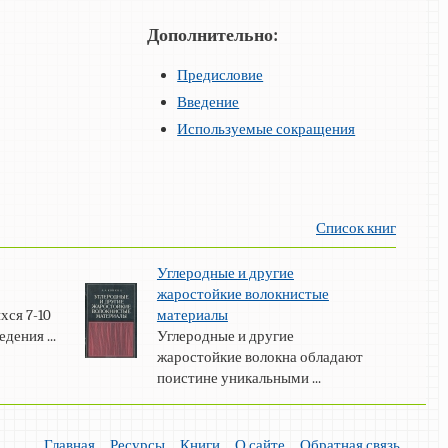
Дополнительно:
Предисловие
Введение
Используемые сокращения
Список книг
Углеродные и другие
жаростойкие волокнистые
хся 7-10
материалы
дения ...
Углеродные и другие
жаростойкие волокна обладают
поистине уникальными ...
Главная
Ресурсы
Книги
О сайте
Обратная связь