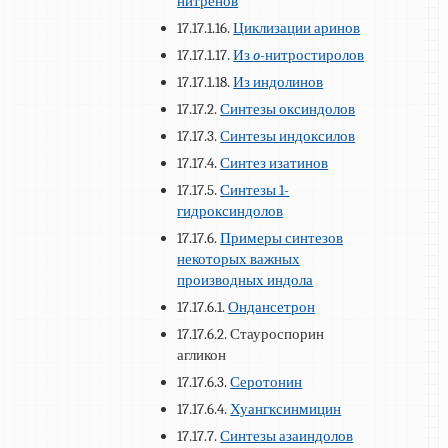
нитренов
17.17.1.16.
Циклизации аринов
17.17.1.17.
Из
o
-нитростиролов
17.17.1.18.
Из индолинов
17.17.2.
Синтезы оксиндолов
17.17.3.
Синтезы индоксилов
17.17.4.
Синтез изатинов
17.17.5.
Синтезы 1-
гидроксиндолов
17.17.6.
Примеры синтезов
некоторых важных
производных индола
17.17.6.1.
Ондансетрон
17.17.6.2. Стауроспорин
агликон
17.17.6.3.
Серотонин
17.17.6.4.
Хуангксинмицин
17.17.7.
Синтезы азаиндолов