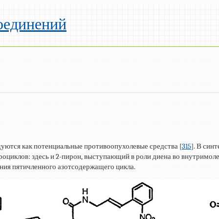
оединений
дуются как потенциальные противоопухолевые средства [
315
]. В синт
оциклов: здесь и 2-пирон, выступающий в роли диена во внутримол
ния пятичленного азотсодержащего цикла.