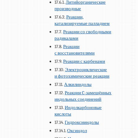
17.6.1.
Литийорганические
производные
17.6.2.
Реакции,
катализируемые палладием
17.7.
Реакции со свободными
радикалами
17.8.
Реакции
с восстановителями
17.9.
Реакции с карбенами
17.10.
Электроциклические
и фотохимические реакции
17.11.
Алкилиндолы
17.12.
Реакции C-замещённых
индольных соединений
17.13.
Индолкарбоновые
кислоты
17.14.
Гидроксииндолы
17.14.1.
Оксиндол