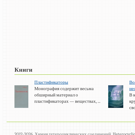
Книги
Пластификаторы
Во
Монография содержит весьма
не
обширный материал о
В 
пластификаторах — веществах, ...
кр
св
2012-2026. Химия гетероциклических соединений. Heterocyclic