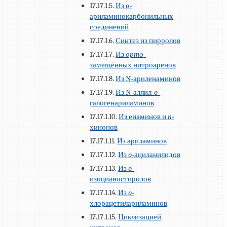
17.17.1.5.
Из α-
ариламинокарбонильных
соединений
17.17.1.6.
Синтез из пирролов
17.17.1.7.
Из
орто
-
замещённых нитроаренов
17.17.1.8.
Из N-ариленаминов
17.17.1.9.
Из N-аллил-
o
-
галогенариламинов
17.17.1.10.
Из енаминов и
п
-
хинонов
17.17.1.11.
Из ариламинов
17.17.1.12.
Из
o
-ациланилидов
17.17.1.13.
Из
o
-
изоцианостиролов
17.17.1.14.
Из
o
-
хлорацетилариламинов
17.17.1.15.
Циклизацией