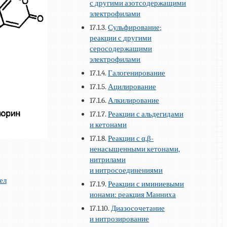
с другими азотсодержащими
электрофилами
17.1.3.
Сульфирование;
реакции с другими
серосодержащими
электрофилами
17.1.4.
Галогенирование
17.1.5.
Ацилирование
17.1.6.
Алкилирование
17.1.7.
Реакции с альдегидами
и кетонами
17.1.8.
Реакции с α,β-
ненасыщенными кетонами,
нитрилами
и нитросоединениями
ел
17.1.9.
Реакции с иминиевыми
ионами: реакция Манниха
17.1.10.
Диазосочетание
и нитрозирование