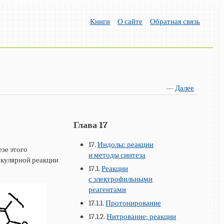
Книги
О сайте
Обратная связь
—
Далее
Глава 17
17.
Индолы: реакции
езе этого
и методы синтеза
екулярной реакции
17.1.
Реакции
с электрофильными
реагентами
17.1.1.
Протонирование
17.1.2.
Нитрование; реакции