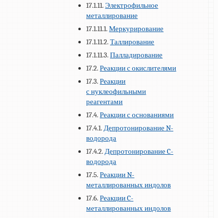
17.1.11.
Электрофильное
металлирование
17.1.11.1.
Меркурирование
17.1.11.2.
Таллирование
17.1.11.3.
Палладирование
17.2.
Реакции с окислителями
17.3.
Реакции
с нуклеофильными
реагентами
17.4.
Реакции с основаниями
17.4.1.
Депротонирование N-
водорода
17.4.2.
Депротонирование C-
водорода
17.5.
Реакции N-
металлированных индолов
17.6.
Реакции C-
металлированных индолов