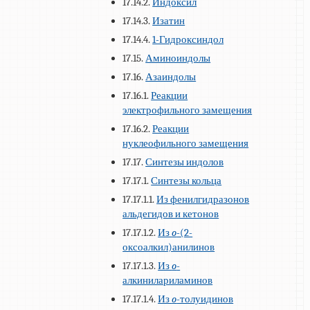
17.14.2.
Индоксил
17.14.3.
Изатин
17.14.4.
1-Гидроксиндол
17.15.
Аминоиндолы
17.16.
Азаиндолы
17.16.1.
Реакции
электрофильного замещения
17.16.2.
Реакции
нуклеофильного замещения
17.17.
Синтезы индолов
17.17.1.
Синтезы кольца
17.17.1.1.
Из фенилгидразонов
альдегидов и кетонов
17.17.1.2.
Из
o
-(2-
оксоалкил)анилинов
17.17.1.3.
Из
o
-
алкинилариламинов
17.17.1.4.
Из
o
-толуидинов