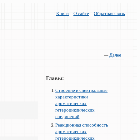
Книги
О сайте
Обратная связь
—
Далее
Главы:
Строение и спектральные
характеристики
ароматических
гетероциклических
соединений
Реакционная способность
ароматических
гетероциклических