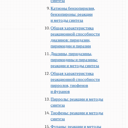
синтеза
Катионы бензопирилия,
бензопироны: реакции
и методы синтеза
Общая характеристика
реакционной способности
диазинов: пиридазин,
пиримидин и пиразин
Диазины, пиридазины,
пиримидины и пиразины:
реакции и методы синтеза
Общая характеристика
реакционной способности
пирролов, тиофенов
и фуранов
Пирролы: реакции и методы
синтеза
Тиофены: реакции и методы
синтеза
Фураны: реакции и методы