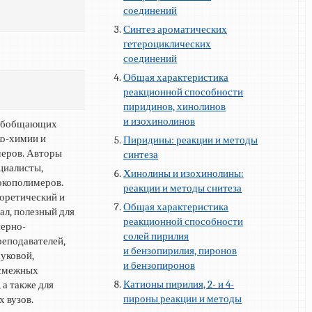
соединений
Синтез ароматических
гетероциклических
соединений
Общая характеристика
реакционной способности
пиридинов, хинолинов
и изохинолинов
 обобщающих
ко-химии и
Пиридины: реакции и методы
меров. Авторы
синтеза
циалисты,
Хинолины и изохинолины:
окополимеров.
реакции и методы снитеза
оретический и
Общая характеристика
л, полезный для
реакционной способности
нерно-
солей пирилия
реподавателей,
и бензопирилия, пиронов
уковой,
и бензопиронов
 смежных
Катионы пирилия, 2- и 4-
а также для
пироны реакции и методы
 вузов.