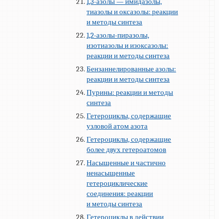
1,3-азолы — имидазолы,
тиазолы и оксазолы: реакции
и методы синтеза
1,2-азолы-пиразолы,
изотиазолы и изоксазолы:
реакции и методы синтеза
Бензаннелированные азолы:
реакции и методы синтеза
Пурины: реакции и методы
синтеза
Гетероциклы, содержащие
узловой атом азота
Гетероциклы, содержащие
более двух гетероатомов
Насыщенные и частично
ненасыщенные
гетероциклические
соединения: реакции
и методы синтеза
Гетероциклы в действии