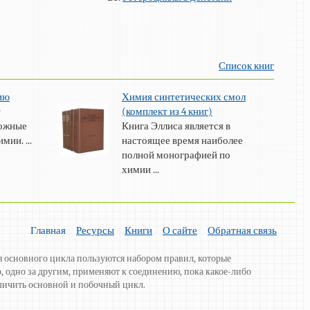
Список книг
ию
Химия синтетических смол
т
(комплект из 4 книг)
ложные
Книга Эллиса является в
ии. ...
настоящее время наиболее
полной монографией по
химии ...
Главная
Ресурсы
Книги
О сайте
Обратная связь
 основного цикла пользуются набором правил, которые
, одно за другим, применяют к соединению, пока какое-либо
личить основной и побочный цикл.