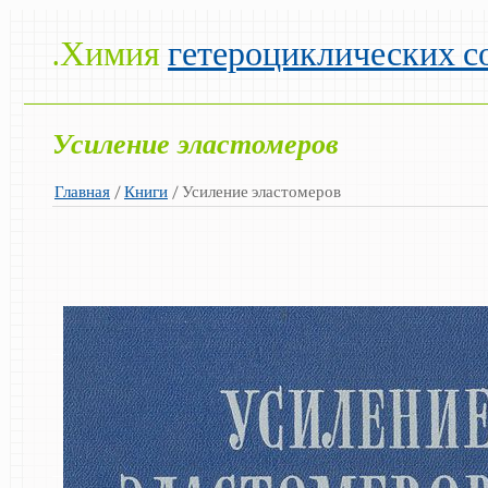
.Химия
гетероциклических с
Усиление эластомеров
Главная
/
Книги
/ Усиление эластомеров