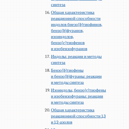
синтеза
Общая характеристика
реакционной способности
индолов бнезо[
b
]тиофинов,
бензо[
b
]фуранов,
изоиндолов,
бензо[
c
]тиофенов
и изобензофуранов
Индолы: реакции и методы
синтеза
Бензо[
b
]тиофены
и бензо[
b
]фураны: реакции
и методы синтеза
Изоиндолы, бензо[c]тиофены
и изобензофураны: реакции
и методы синтеза
Общая характеристика
реакционной способности 1,3
и 1,2-азолов