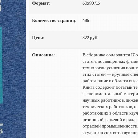
Формат
:
60x90/16
Количество страниц
:
486
Цена
:
322 руб.
Описание
:
В сборнике содержится 17
статей, посвящённых физи
технологии усиления поли
этих статей — крупные спе
работающие в области выс
Книга содержит богатый те
экспериментальный материа
научных работников, инже
технических работников, п
работающих в области кауч
резиновой, сажевой и ряда
отраслей промышленности, 
студентов соответствующих