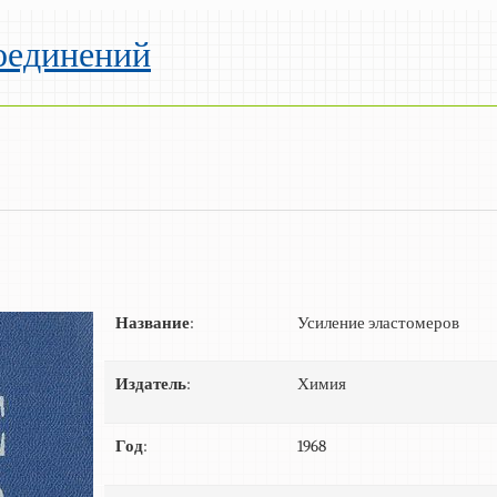
оединений
Название
:
Усиление эластомеров
Издатель
:
Химия
Год
:
1968