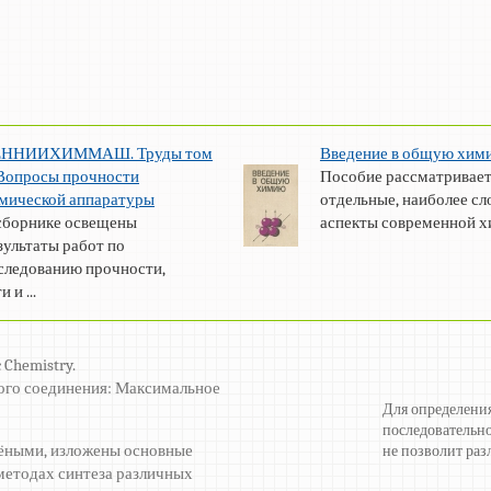
ЕННИИХИММАШ. Труды том
Введение в общую хим
 Вопросы прочности
Пособие рассматривае
мической аппаратуры
отдельные, наиболее с
сборнике освещены
аспекты современной хим
зультаты работ по
следованию прочности,
 и ...
 Chemistry.
ого соединения: Максимальное
Для определения
последовательно
чёными, изложены основные
не позволит раз
методах синтеза различных