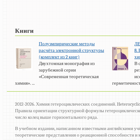
Книги
Полуэмпирические методы
Л
расчёта электронной структуры
8.
(комплект из 2 книг)
хи
Двухтомная монография из
В 
зарубежной серии
ре
«Современная теоретическая
ис
химия». ...
герметичности
2012-2026. Химия гетероциклических соединений. Heterocyclic
Правила ориентации структурной формулы гетероциклическ
число колец выше горизонтального ряда.
В учебном издании, написанном известными английскими у
теоретические представления о реакционной способности и 