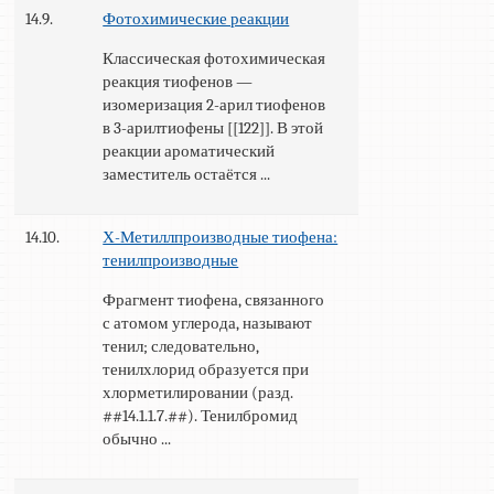
14.9.
Фотохимические реакции
Классическая фотохимическая
реакция тиофенов —
изомеризация 2-арил тиофенов
в 3-арилтиофены [[122]]. В этой
реакции ароматический
заместитель остаётся ...
14.10.
Х-Метиллпроизводные тиофена:
тенилпроизводные
Фрагмент тиофена, связанного
с атомом углерода, называют
тенил; следовательно,
тенилхлорид образуется при
хлорметилировании (разд.
##14.1.1.7.##). Тенилбромид
обычно ...