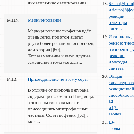
диметиламинометилирования, ...
Бензо[
b
]тио
и бензо[
b
]фу
реакции
14.1.1.9.
Меркурирование
и методы
синтеза
Меркурирование тиофенов идёт
Изоиндолы,
очень легко, при этом ацетат
бензо[c]тио
ртути более реакционноспособен,
и изобензоф
чем хлорид [[50]].
реакции
Тетразамещение и легко идущее
и методы
замещение атома металла ...
синтеза
Общая
14.1.2.
Присоединение по атому серы
характерист
реакционно
В отличие от пиррола и фурана,
способности
содержащих элементы II периода,
1,3
атом серы тиофена может
и 1,2-
присоединять электрофильные
азолов
частицы. Соли тиофения [[52]],
хотя ...
1,3-
азолы —