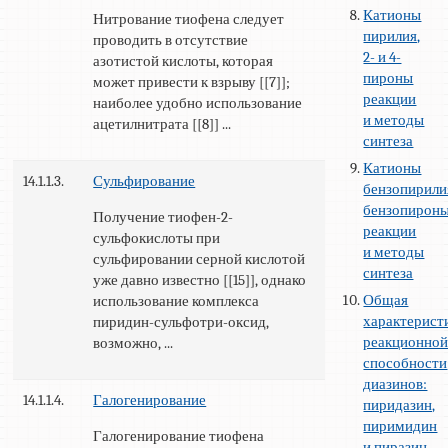
Катионы
Нитрование тиофена следует
пирилия,
проводить в отсутствие
2- и 4-
азотистой кислоты, которая
пироны
может привести к взрыву [[7]];
реакции
наиболее удобно использование
и методы
ацетилнитрата [[8]] ...
синтеза
Катионы
14.1.1.3.
Сульфирование
бензопирили
бензопироны
Получение тиофен-2-
реакции
сульфокислоты при
и методы
сульфировании серной кислотой
синтеза
уже давно известно [[15]], однако
Общая
использование комплекса
характерист
пиридин-сульфотри-оксид,
реакционно
возможно, ...
способности
диазинов:
14.1.1.4.
Галогенирование
пиридазин,
пиримидин
Галогенирование тиофена
и пиразин