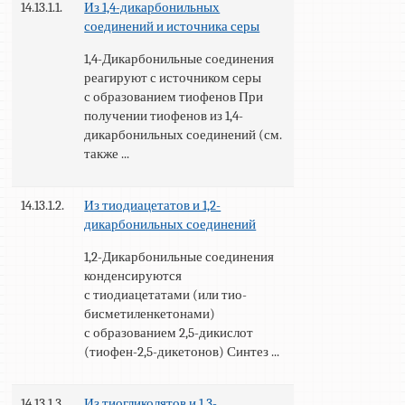
14.13.1.1.
Из 1,4-дикарбонильных
соединений и источника серы
1,4-Дикарбонильные соединения
реагируют с источником серы
с образованием тиофенов При
получении тиофенов из 1,4-
дикарбонильных соединений (см.
также ...
14.13.1.2.
Из тиодиацетатов и 1,2-
дикарбонильных соединений
1,2-Дикарбонильные соединения
конденсируются
с тиодиацетатами (или тио-
бисметиленкетонами)
с образованием 2,5-дикислот
(тиофен-2,5-дикетонов) Синтез ...
14.13.1.3.
Из тиогликолятов и 1,3-