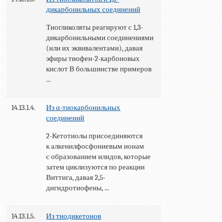
дикарбонильных соединений
Тиогликоляты реагируют с 1,3-
дикарбонильными соединениями
(или их эквивалентами), давая
эфиры тиофен-2-карбоновых
кислот В большинстве примеров
...
14.13.1.4.
Из α-тиокарбонильных
соединений
2-Кетотиолы присоединяются
к алкенилфосфониевым ионам
с образованием илидов, которые
затем циклизуются по реакции
Виттига, давая 2,5-
дигидротиофены, ...
14.13.1.5.
Из тиодикетонов