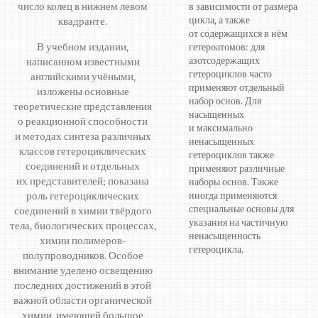
число колец в нижнем левом
в зависимости от размера
цикла, а также
квадранте.
от содержащихся в нём
В учебном издании,
гетероатомов: для
азотсодержащих
написанном известными
гетероциклов часто
английскими учёными,
применяют отдельный
изложены основные
набор основ. Для
теоретические представления
насыщенных
о реакционной способности
и максимально
и методах синтеза различных
ненасыщенных
классов гетероциклических
гетероциклов также
соединений и отдельных
применяют различные
их представителей; показана
наборы основ. Также
роль гетероциклических
иногда применяются
специальные основы для
соединений в химии твёрдого
указания на частичную
тела, биологических процессах,
ненасыщенность
химии полимеров-
гетероцикла.
полупроводников. Особое
внимание уделено освещению
последних достижений в этой
важной области органической
химии, имеющей большое