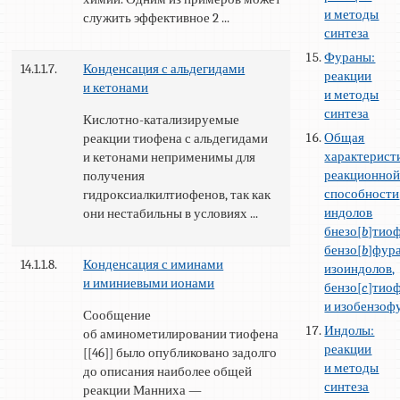
и методы
служить эффективное 2 ...
синтеза
Фураны:
14.1.1.7.
Конденсация с альдегидами
реакции
и кетонами
и методы
синтеза
Кислотно-катализируемые
Общая
реакции тиофена с альдегидами
характерист
и кетонами неприменимы для
реакционно
получения
способности
гидроксиалкилтиофенов, так как
индолов
они нестабильны в условиях ...
бнезо[
b
]тио
бензо[
b
]фур
14.1.1.8.
Конденсация с иминами
изоиндолов,
и иминиевыми ионами
бензо[
c
]тио
и изобензоф
Сообщение
Индолы:
об аминометилировании тиофена
реакции
[[46]] было опубликовано задолго
и методы
до описания наиболее общей
синтеза
реакции Манниха —