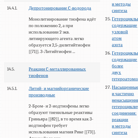
и методы
14.4.1.
Депротонирование C-водорода
синтеза
Гетероциклы
Монолитиирование тиофена идёт
содержащие
по положению 2, а при
узловой
использовании 2 экв.
атом
литиирующего агента легко
азота
образуется 2,5-дилитийтиофен
[[71]]. 3-Литийтиофен ...
Гетероциклы
содержащие
более
14.5.
Реакции C-металлированных
двух
тиофенов
гетероатомо
Насыщенны
14.5.1.
Литий- и магнийорганические
и частично
производные
ненасыщенн
2-Бром- и 2-иодтиофены легко
гетероцикли
образуют тиенильные реактивы
соединения:
Гриньяра [[82]], в то время как 3-
реакции
иодтиофен требует
и методы
использования магния Рике [[73]].
синтеза