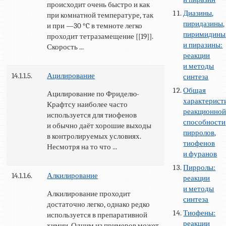
происходит очень быстро и как
Диазины,
при комнатной температуре, так
пиридазины,
и при —30 °C в темноте легко
пиримидины
проходит тетразамещение [[19]].
и пиразины:
Скорость ...
реакции
и методы
14.1.1.5.
Ацилирование
синтеза
Общая
Ацилирование по Фриделю-
характерист
Крафтсу наиболее часто
реакционно
используется для тиофенов
способности
и обычно даёт хорошие выходы
пирролов,
в контролируемых условиях.
тиофенов
Несмотря на то что ...
и фуранов
Пирролы:
14.1.1.6.
Алкилирование
реакции
и методы
Алкилирование проходит
синтеза
достаточно легко, однако редко
Тиофены:
используется в препаративной
реакции
химии. Одним из примеров может