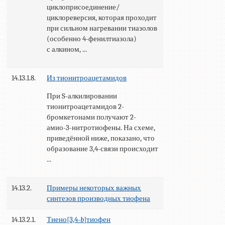
циклоприсоединение/
циклореверсия, которая проходит
при сильном нагревании тиазолов
(особенно 4-фенилтиазола)
с алкином, ...
14.13.1.8.
Из тионитроацетамидов
При S-алкилировании
тионитроацетамидов 2-
бромкетонами получают 2-
амио-3-нитротиофены. На схеме,
приведённой ниже, показано, что
образование 3,4-связи происходит
...
14.13.2.
Примеры некоторых важных
синтезов производных тиофена
14.13.2.1.
Тиено[3,4-
b
]тиофен