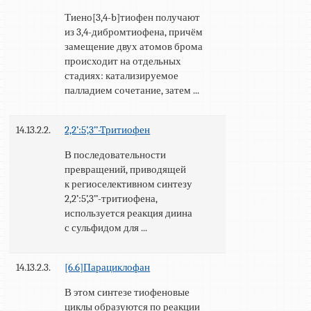
Тиено[3,4-b]тиофен получают
из 3,4-дибромтиофена, причём
замещение двух атомов брома
происходит на отдельных
стадиях: катализируемое
палладием сочетание, затем ...
14.13.2.2.
2,2’:5’,3’’-Tритиофен
В последовательности
превращений, приводящей
к региоселективном синтезу
2,2’:5’,3’’-тритиофена,
используется реакция диина
с сульфидом для ...
14.13.2.3.
[6.6]Парациклофан
В этом синтезе тиофеновые
циклы образуются по реакции