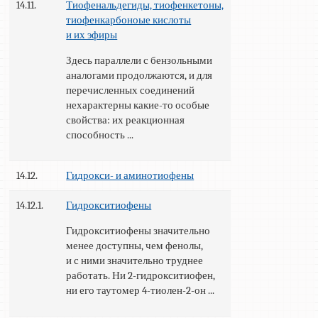
14.11.
Тиофенальдегиды, тиофенкетоны,
тиофенкарбоноые кислоты
и их эфиры
Здесь параллели с бензольными
аналогами продолжаются, и для
перечисленных соединений
нехарактерны какие-то особые
свойства: их реакционная
способность ...
14.12.
Гидрокси- и аминотиофены
14.12.1.
Гидрокситиофены
Гидрокситиофены значительно
менее доступны, чем фенолы,
и с ними значительно труднее
работать. Ни 2-гидрокситиофен,
ни его таутомер 4-тиолен-2-он ...