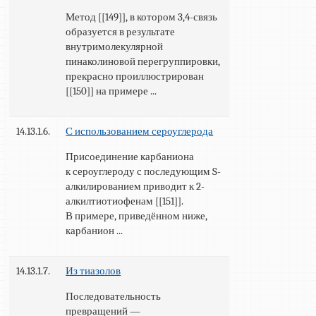
Метод [[149]], в котором 3,4-связь
образуется в результате
внутримолекулярной
пинаколиновой перегруппировки,
прекрасно проиллюстрирован
[[150]] на примере ...
14.13.1.6.
С использованием сероуглерода
Присоединение карбаниона
к сероуглероду с последующим S-
алкилированием приводит к 2-
алкилтиотиофенам [[151]].
В примере, приведённом ниже,
карбанион ...
14.13.1.7.
Из тиазолов
Последовательность
превращений —