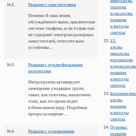
имидазолы,
14.2.
Реакции с окислителями
тиазолы
и оксазолы:
Помимо S-окисления,
реакции
обсуждённого выше, циклическая
и методы
система тиофена, если только она
синтеза
не содержит электронодонорных
1,2-
заместителей, относительно
азолы-
устойчива ...
пиразолы,
изотиазолы
14.3.
Реакции с нуклеофильными
и изоксазолы
реагентами
реакции
и методы
Нитрогруппы активируют
синтеза
замещение уходящих групп,
Бензаннелир
таких, как галогены, аналогично
азолы:
тому, как это происходит
реакции
в бензольном ряду. Подобные
и методы
процессы широко ...
синтеза
Пурины:
14.4.
Реакции с основаниями
реакции