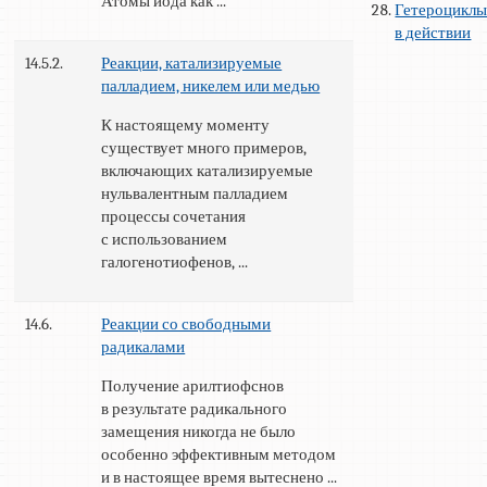
Атомы йода как ...
Гетероцикл
в действии
14.5.2.
Реакции, катализируемые
палладием, никелем или медью
К настоящему моменту
существует много примеров,
включающих катализируемые
нульвалентным палладием
процессы сочетания
с использованием
галогенотиофенов, ...
14.6.
Реакции со свободными
радикалами
Получение арилтиофснов
в результате радикального
замещения никогда не было
особенно эффективным методом
и в настоящее время вытеснено ...