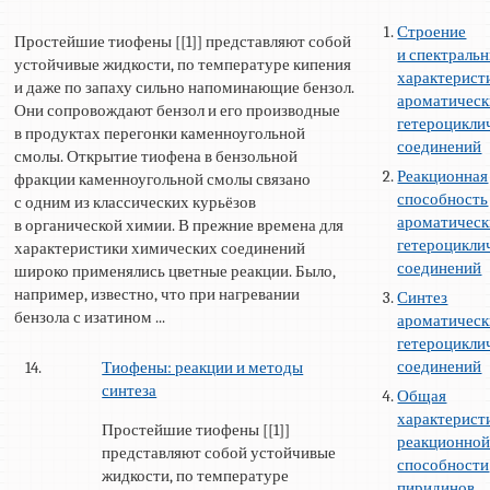
Строение
Простейшие тиофены [[1]] представляют собой
и спектраль
устойчивые жидкости, по температуре кипения
характерист
и даже по запаху сильно напоминающие бензол.
ароматичес
Они сопровождают бензол и его производные
гетероцикли
в продуктах перегонки каменноугольной
соединений
смолы. Открытие тиофена в бензольной
Реакционная
фракции каменноугольной смолы связано
способность
с одним из классических курьёзов
ароматичес
в органической химии. В прежние времена для
гетероцикли
характеристики химических соединений
соединений
широко применялись цветные реакции. Было,
например, известно, что при нагревании
Синтез
бензола с изатином ...
ароматичес
гетероцикли
соединений
14.
Тиофены: реакции и методы
синтеза
Общая
характерист
Простейшие тиофены [[1]]
реакционно
представляют собой устойчивые
способности
жидкости, по температуре
пиридинов,