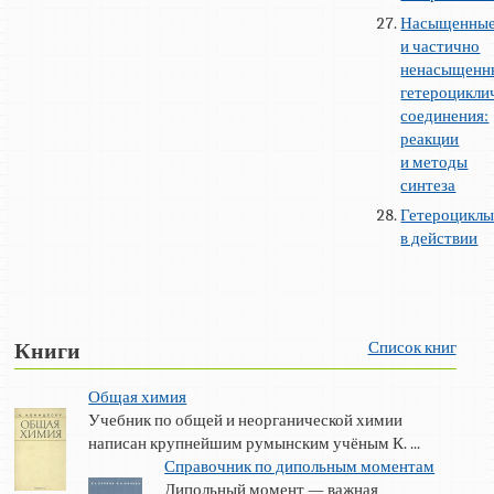
Насыщенны
и частично
ненасыщенн
гетероцикли
соединения:
реакции
и методы
синтеза
Гетероцикл
в действии
Список книг
Книги
Общая химия
Учебник по общей и неорганической химии
написан крупнейшим румынским учёным К. ...
Справочник по дипольным моментам
Дипольный момент — важная