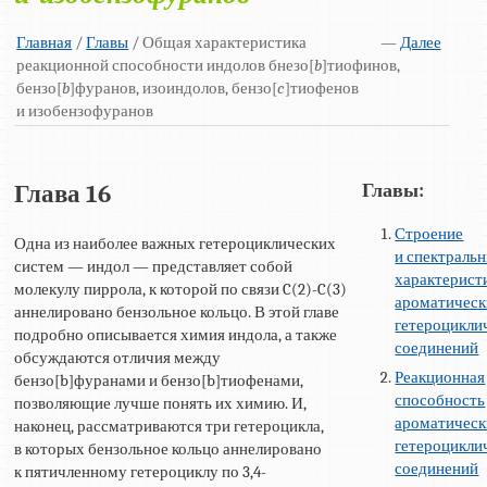
Главная
/
Главы
/ Общая характеристика
—
Далее
реакционной способности индолов бнезо[
b
]тиофинов,
бензо[
b
]фуранов, изоиндолов, бензо[
c
]тиофенов
и изобензофуранов
Главы:
Глава 16
Строение
Одна из наиболее важных гетероциклических
и спектраль
систем — индол — представляет собой
характерист
молекулу пиррола, к которой по связи C(2)-C(3)
ароматичес
аннелировано бензольное кольцо. В этой главе
гетероцикли
подробно описывается химия индола, а также
соединений
обсуждаются отличия между
Реакционная
бензо[b]фуранами и бензо[b]тиофенами,
способность
позволяющие лучше понять их химию. И,
ароматичес
наконец, рассматриваются три гетероцикла,
гетероцикли
в которых бензольное кольцо аннелировано
соединений
к пятичленному гетероциклу по 3,4-