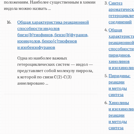
положениям. Наиболее существенным в химии
Синтез
индола можно назвать ...
ароматичес
гетероцикли
соединений
16.
Общая характеристика реакционной
способности индолов
Общая
бнезо[
b
]тиофинов, бензо[
b
]фуранов,
характерист
изоиндолов, бензо[
c
]тиофенов
реакционно
и изобензофуранов
способности
пиридинов,
Одна из наиболее важных
хинолинов
гетероциклических систем — индол —
и изохиноли
представляет собой молекулу пиррола,
Пиридины:
к которой по связи C(2)-C(3)
реакции
аннелировано ...
и методы
синтеза
Хинолины
и изохиноли
реакции
и методы
снитеза