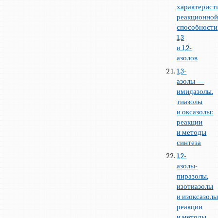
характерист
реакционно
способности
1,3
и 1,2-
азолов
1,3-
азолы —
имидазолы,
тиазолы
и оксазолы:
реакции
и методы
синтеза
1,2-
азолы-
пиразолы,
изотиазолы
и изоксазолы
реакции
и методы