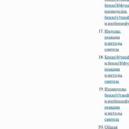
бензо[
b
]фур
изоиндолов,
бензо[
c
]тио
и изобензоф
Индолы:
реакции
и методы
синтеза
Бензо[
b
]тио
и бензо[
b
]фу
реакции
и методы
синтеза
Изоиндолы,
бензо[c]тио
и изобензоф
реакции
и методы
синтеза
Общая