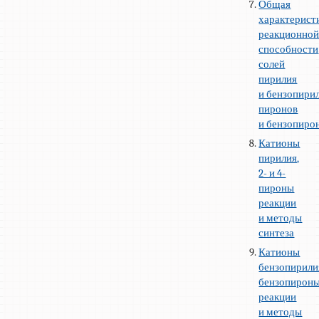
Общая
характерист
реакционно
способности
солей
пирилия
и бензопирил
пиронов
и бензопиро
Катионы
пирилия,
2- и 4-
пироны
реакции
и методы
синтеза
Катионы
бензопирили
бензопироны
реакции
и методы