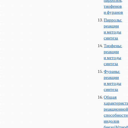
пирролов,
тиофенов
и фуранов
Пирролы:
реакции
и методы
синтеза
Тиофены:
реакции
и методы
синтеза
Фураны:
реакции
и методы
синтеза
Общая
характерист
реакционно
способности
индолов
бнезо[
b
]тио