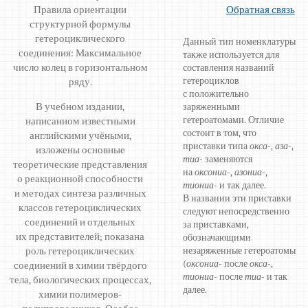
Правила ориентации
Обратная связь
структурной формулы
гетероциклического
Данный тип номенклатуры
соединения: Максимальное
также используется для
число колец в горизонтальном
составления названий
гетероциклов
ряду.
с положительно
В учебном издании,
заряженными
гетероатомами. Отличие
написанном известными
состоит в том, что
английскими учёными,
приставки типа
окса
-,
аза
-,
изложены основные
тиа
- заменяются
теоретические представления
на
оксониа
-,
азониа
-,
о реакционной способности
тиониа
- и так далее.
и методах синтеза различных
В названии эти приставки
классов гетероциклических
следуют непосредственно
соединений и отдельных
за приставками,
их представителей; показана
обозначающими
роль гетероциклических
незаряженные гетероатомы
(
оксониа
- после
окса
-,
соединений в химии твёрдого
тиониа
- после
тиа
- и так
тела, биологических процессах,
далее.
химии полимеров-