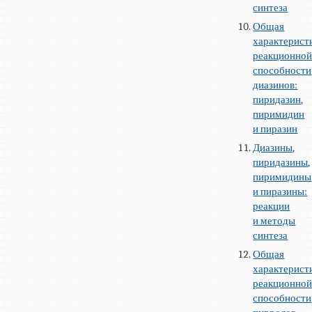
синтеза
Общая
характерист
реакционно
способности
диазинов:
пиридазин,
пиримидин
и пиразин
Диазины,
пиридазины,
пиримидины
и пиразины:
реакции
и методы
синтеза
Общая
характерист
реакционно
способности