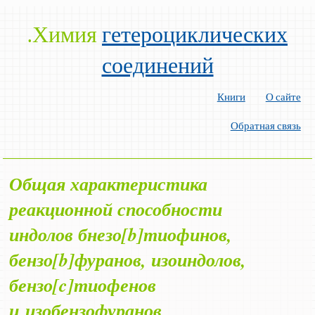
.Химия
гетероциклических
соединений
Книги
О сайте
Обратная связь
Общая характеристика
реакционной способности
индолов бнезо[
b
]тиофинов,
бензо[
b
]фуранов, изоиндолов,
бензо[
c
]тиофенов
и изобензофуранов