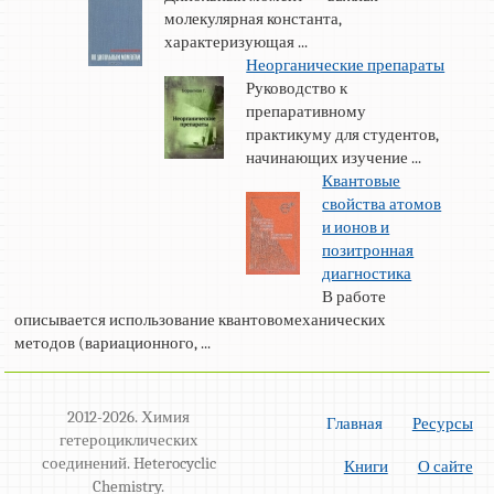
молекулярная константа,
характеризующая ...
Неорганические препараты
Руководство к
препаративному
практикуму для студентов,
начинающих изучение ...
Квантовые
свойства атомов
и ионов и
позитронная
диагностика
В работе
описывается использование квантовомеханических
методов (вариационного, ...
2012-2026. Химия
Главная
Ресурсы
гетероциклических
соединений. Heterocyclic
Книги
О сайте
Chemistry.