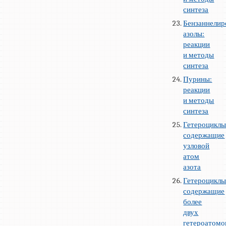
синтеза
Бензаннелир
азолы:
реакции
и методы
синтеза
Пурины:
реакции
и методы
синтеза
Гетероциклы
содержащие
узловой
атом
азота
Гетероциклы
содержащие
более
двух
гетероатомо