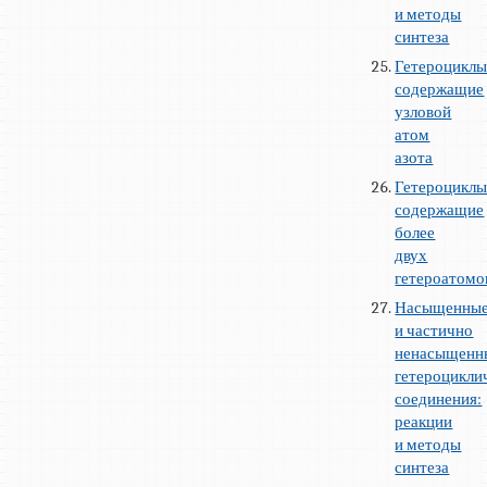
и методы
синтеза
Гетероциклы
содержащие
узловой
атом
азота
Гетероциклы
содержащие
более
двух
гетероатомо
Насыщенны
и частично
ненасыщенн
гетероцикли
соединения:
реакции
и методы
синтеза