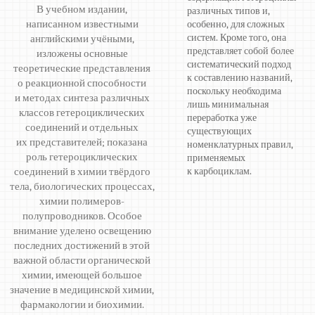
В учебном издании,
различных типов и,
написанном известными
особенно, для сложных
систем. Кроме того, она
английскими учёными,
представляет собой более
изложены основные
систематический подход
теоретические представления
к составлению названий,
о реакционной способности
поскольку необходима
и методах синтеза различных
лишь минимальная
классов гетероциклических
переработка уже
соединений и отдельных
существующих
их представителей; показана
номенклатурных правил,
роль гетероциклических
применяемых
соединений в химии твёрдого
к карбоциклам.
тела, биологических процессах,
химии полимеров-
полупроводников. Особое
внимание уделено освещению
последних достижений в этой
важной области органической
химии, имеющей большое
значение в медицинской химии,
фармакологии и биохимии.