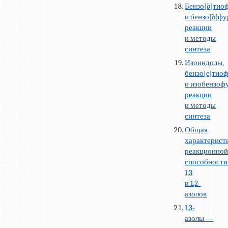
Бензо[
b
]тио
и бензо[
b
]фу
реакции
и методы
синтеза
Изоиндолы,
бензо[c]тио
и изобензоф
реакции
и методы
синтеза
Общая
характерист
реакционно
способности
1,3
и 1,2-
азолов
1,3-
азолы —