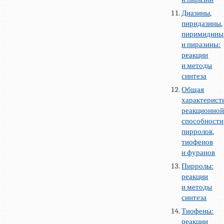
Диазины,
пиридазины,
пиримидины
и пиразины:
реакции
и методы
синтеза
Общая
характерист
реакционно
способности
пирролов,
тиофенов
и фуранов
Пирролы:
реакции
и методы
синтеза
Тиофены:
реакции