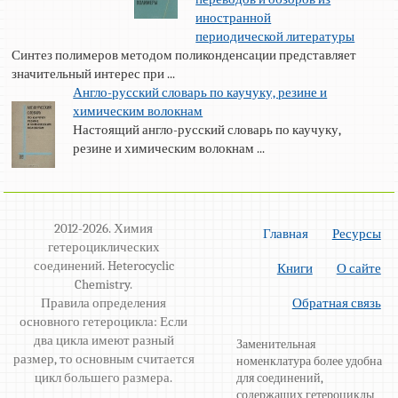
иностранной
периодической литературы
Синтез полимеров методом поликонденсации представляет
значительный интерес при ...
Англо-русский словарь по каучуку, резине и
химическим волокнам
Настоящий англо-русский словарь по каучуку,
резине и химическим волокнам ...
2012-2026. Химия
Главная
Ресурсы
гетероциклических
соединений. Heterocyclic
Книги
О сайте
Chemistry.
Правила определения
Обратная связь
основного гетероцикла: Если
два цикла имеют разный
Заменительная
размер, то основным считается
номенклатура более удобна
цикл большего размера.
для соединений,
содержащих гетероциклы