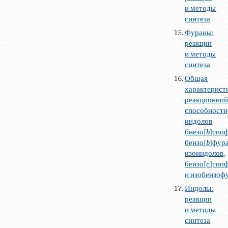
и методы
синтеза
Фураны:
реакции
и методы
синтеза
Общая
характерист
реакционно
способности
индолов
бнезо[
b
]тио
бензо[
b
]фур
изоиндолов,
бензо[
c
]тио
и изобензоф
Индолы:
реакции
и методы
синтеза