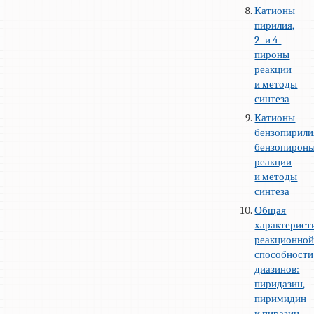
Катионы
пирилия,
2- и 4-
пироны
реакции
и методы
синтеза
Катионы
бензопирили
бензопироны
реакции
и методы
синтеза
Общая
характерист
реакционно
способности
диазинов:
пиридазин,
пиримидин
и пиразин