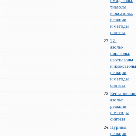
имидазолы,
тиазолы
и оксазолы:
реакции
и методы
синтеза
1,2-
азолы-
пиразолы,
изотиазолы
и изоксазолы
реакции
и методы
синтеза
Бензаннелир
азолы:
реакции
и методы
синтеза
Пурины:
реакции