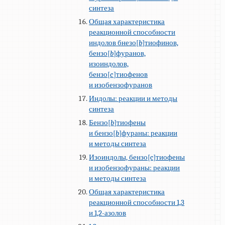
синтеза
Общая характеристика
реакционной способности
индолов бнезо[
b
]тиофинов,
бензо[
b
]фуранов,
изоиндолов,
бензо[
c
]тиофенов
и изобензофуранов
Индолы: реакции и методы
синтеза
Бензо[
b
]тиофены
и бензо[
b
]фураны: реакции
и методы синтеза
Изоиндолы, бензо[c]тиофены
и изобензофураны: реакции
и методы синтеза
Общая характеристика
реакционной способности 1,3
и 1,2-азолов