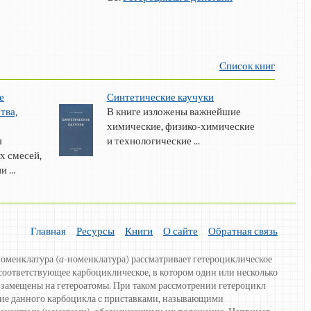
Список книг
е
Синтетические каучуки
тва,
В книге изложены важнейшие
химические, физико-химические
я
и технологические ...
х смесей,
 ...
Главная
Ресурсы
Книги
О сайте
Обратная связь
оменклатура (
а
-номенклатура) рассматривает гетероциклическое
соответствующее карбоциклическое, в котором один или несколько
 замещены на гетероатомы. При таком рассмотрении гетероцикл
ние данного карбоцикла с приставками, называющими