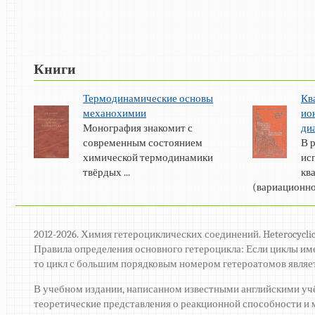
Книги
Термодинамические основы
Кв
механохимии
ио
Монография знакомит с
ди
современным состоянием
В 
химической термодинамики
ис
твёрдых ...
кв
(вариационного
2012-2026. Химия гетероциклических соединений. Heterocyclic
Правила определения основного гетероцикла: Если циклы им
то цикл с большим порядковым номером гетероатомов являе
В учебном издании, написанном известными английскими у
теоретические представления о реакционной способности и 