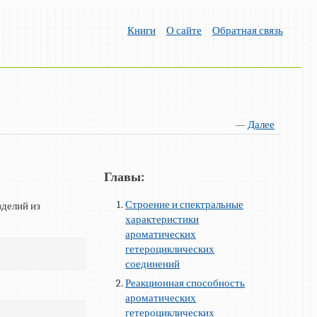
Книги
О сайте
Обратная связь
—
Далее
Главы:
Строение и спектральные
зделий из
характеристики
ароматических
гетероциклических
соединений
Реакционная способность
ароматических
гетероциклических