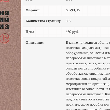
Формат
:
60x90/16
Количество страниц
:
304
Цена
:
460 руб.
Описание
:
В книге приводятся общие 
пластмассах, рассматрива
оборудование, оснастка и 
переработки пластмасс ме
прессования, литья, экстру
описываются способы их м
обработки, склеивания, нан
пластмассовых покрытий, а
мероприятия по организац
и технике безопасности на
переработки пластмасс. Кн
предназначается в качестве
практического пособия для
производственного обучени