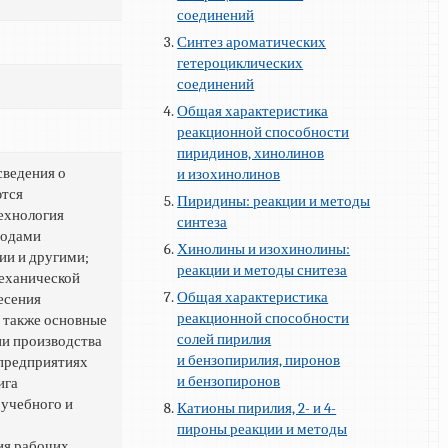
соединений
Синтез ароматических
гетероциклических
соединений
Общая характеристика
реакционной способности
пиридинов, хинолинов
сведения о
и изохинолинов
ются
Пиридины: реакции и методы
технология
синтеза
тодами
Хинолины и изохинолины:
зии и другими;
реакции и методы снитеза
еханической
Общая характеристика
есения
реакционной способности
 также основные
солей пирилия
ии производства
и бензопирилия, пиронов
 предприятиях
и бензопиронов
ига
 учебного и
Катионы пирилия, 2- и 4-
пироны реакции и методы
я рабочих,