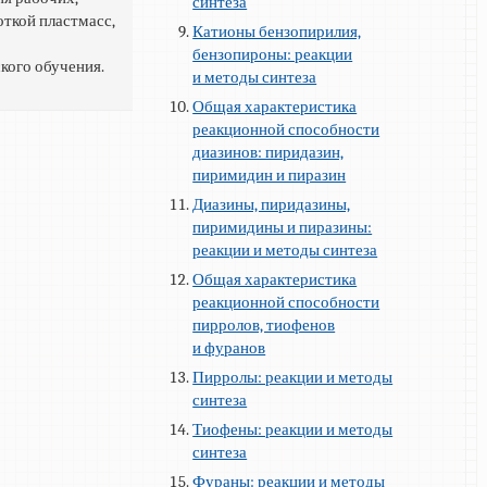
синтеза
откой пластмасс,
Катионы бензопирилия,
бензопироны: реакции
кого обучения.
и методы синтеза
Общая характеристика
реакционной способности
диазинов: пиридазин,
пиримидин и пиразин
Диазины, пиридазины,
пиримидины и пиразины:
реакции и методы синтеза
Общая характеристика
реакционной способности
пирролов, тиофенов
и фуранов
Пирролы: реакции и методы
синтеза
Тиофены: реакции и методы
синтеза
Фураны: реакции и методы