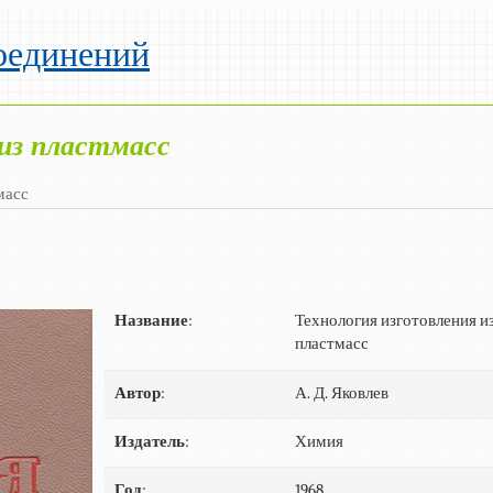
оединений
 из пластмасс
масс
Название
:
Технология изготовления и
пластмасс
Автор
:
А. Д. Яковлев
Издатель
:
Химия
Год
:
1968