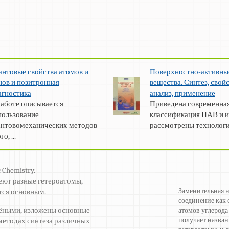
антовые свойства атомов и
Поверхностно-активны
нов и позитронная
вещества. Синтез, свойс
агностика
анализ, применение
работе описывается
Приведена современна
пользование
классификация ПАВ и и
антовомеханических методов
рассмотрены технологии
, ...
 Chemistry.
еют разные гетероатомы,
Заменительная н
тся основным.
соединение как 
чёными, изложены основные
атомов углерода
получает назва
методах синтеза различных