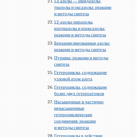
1,3-азолы — имидазолы,
тиазолы и оксазолы: реакции
и методы синтеза
1,2-азолы-пиразолы,
изотиазолы и изоксазолы:
реакции и методы синтеза
Бензаннелированные азолы:
реакции и методы синтеза
Пурины: реакции и методы
синтеза
Гетероциклы, содержащие
узловой атом азота
Гетероциклы, содержащие
более двух гетероатомов
Насыщенные и частично
ненасыщенные
гетероциклические
соединения: реакции
и методы синтеза
Гетероциклы в действии