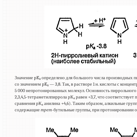
Значение pK
определено для большого числа производных п
a
со значением pK
— 3,8. Так, в растворе 1 н. кислоты с конц
a
5 000 непротонированных молекул. Основность пиррольного 
2,3,4,5-тетраметилпиррола рК
равен +3,7, что соответствуе
а
сравнения рК
анилина +4,6). Таким образом, алкильные гр
а
содержащие
трет
-бутильные группы, при протонировании о