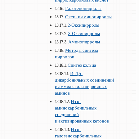
пирролкарбоновых кислот
13.16.
Галогенопирролы
13.17.
Окси- и аминопирролы
13.17.1.
2-Оксипирролы
13.17.2.
3-Оксипирролы
13.17.3.
Аминопирролы
13.18.
Методы синтеза
пирролов
13.18.1.
Синтез кольца
13.18.1.1.
Из 1,4-
дикарбонильных соединений
и аммиака или первичных
аминов
13.18.1.2.
Из α-
аминокарбонильных
соединений
и активированных кетонов
13.18.1.3.
Из α-
галогенокарбонильных