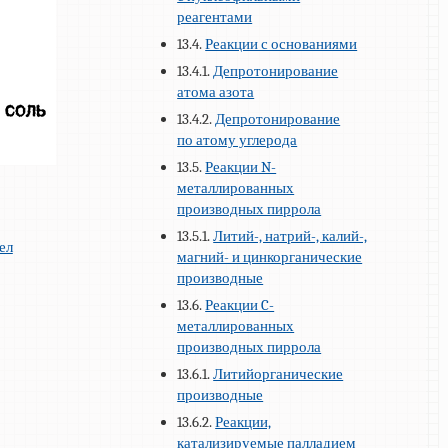
реагентами
13.4.
Реакции с основаниями
13.4.1.
Депротонирование
атома азота
13.4.2.
Депротонирование
по атому углерода
13.5.
Реакции N-
металлированных
производных пиррола
13.5.1.
Литий-, натрий-, калий-,
ел
магний- и цинкорганические
производные
13.6.
Реакции C-
металлированных
производных пиррола
13.6.1.
Литийорганические
производные
13.6.2.
Реакции,
катализируемые палладием