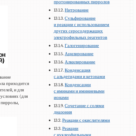
протонированных пирролов
13.1.2.
Нитрование
13.1.3.
Сульфирование
и реакции с использованием
других серосодержащих
электрофильных реагентов
13.1.4.
Галогенирование
13.1.5.
Ацилирование
13.1.6.
Алкилирование
13.1.7.
Конденсация
с альдегидами и кетонами
ование
рола приходится
13.1.8.
Конденсации
телей, и для
с иминами и иминиевыми
 условиях (для
ионами
 пирролы,
13.1.9.
Сочетание с солями
диазония
13.2.
Реакции с окислителями
13.3.
Реакции
с нуклеофильными