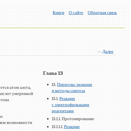
Книги
О сайте
Обратная связь
—
Далее
Глава 13
13.
Пирролы: реакции
тся атом азота,
и методы синтеза
 кислот умеренной
13.1.
Реакции
отона
с электрофильными
реагентами
ию
13.1.1. Протонирование
вием возможности
13.1.1.1.
Реакции