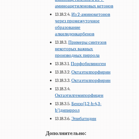
аминоацетиленовых кетонов
13.18.2.4.
Из 2-аминокетонов
через промежуточное
образование
алкилиденкарбенов
13.18.3.
Примеры синтезов
некоторых важных
производных пиррола
13.18.3.1.
Порфобилиноген
13.18.3.2.
Октаэтилпорфирин
13.18.3.3.
Октаэтилпорфирин
13.18.3.4.
Октаэтилгемипорфицен
13.18.3.5.
Бензо[1,2-b:4,3-
b’]дипиррол
13.18.3.6.
Эпибатидин
Дополнительно: