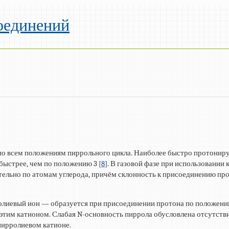
оединений
о всем положениям пиррольного цикла. Наиболее быстро протонируе
быстрее, чем по положению 3 [
8
]. В газовой фазе при использовании
тельно по атомам углерода, причём склонность к присоединению пр
лиевый ион — образуется при присоединении протона по положен
 этим катионом. Слабая N-основность пиррола обусловлена отсутст
пирролиевом катионе.