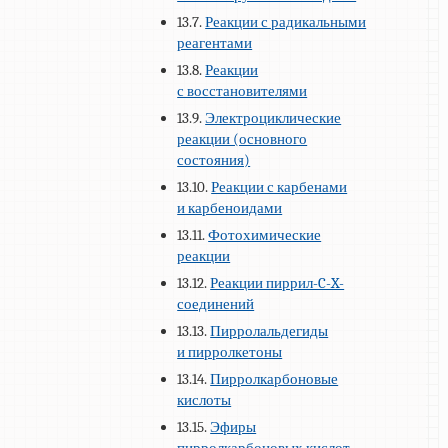
13.7.
Реакции с радикальными
реагентами
13.8.
Реакции
с восстановителями
13.9.
Электроциклические
реакции (основного
состояния)
13.10.
Реакции с карбенами
и карбеноидами
13.11.
Фотохимические
реакции
13.12.
Реакции пиррил-C-X-
соединений
13.13.
Пирролальдегиды
и пирролкетоны
13.14.
Пирролкарбоновые
кислоты
13.15.
Эфиры