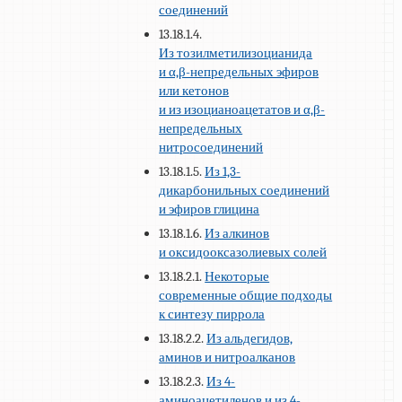
соединений
13.18.1.4.
Из тозилметилизоцианида
и α,β-непредельных эфиров
или кетонов
и из изоцианоацетатов и α,β-
непредельных
нитросоединений
13.18.1.5.
Из 1,3-
дикарбонильных соединений
и эфиров глицина
13.18.1.6.
Из алкинов
и оксидооксазолиевых солей
13.18.2.1.
Некоторые
современные общие подходы
к синтезу пиррола
13.18.2.2.
Из альдегидов,
аминов и нитроалканов
13.18.2.3.
Из 4-
аминоацетиленов и из 4-