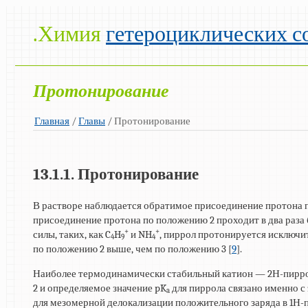
.Химия
гетероциклических с
Протонирование
Главная
/
Главы
/ Протонирование
13.1.1. Протонирование
В растворе наблюдается обратимое присоединение протона п
присоединение протона по положению 2 проходит в два раза 
+
+
силы, таких, как C
H
и NH
, пиррол протонируется исключи
4
9
4
по положению 2 выше, чем по положению 3 [
9
].
Наиболее термодинамически стабильный катион — 2Н-пирро
2 и определяемое значение pK
для пиррола связано именно с
a
для мезомерной делокализации положительного заряда в 1Н-