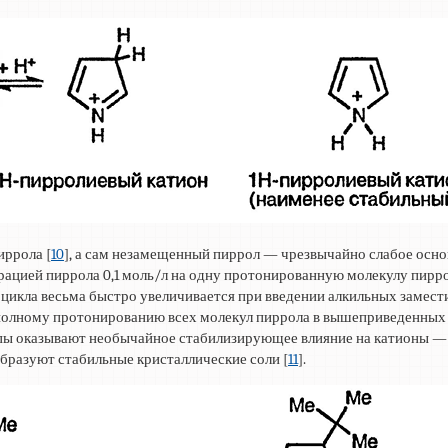
иррола [
10
], а сам незамещенный пиррол — чрезвычайно слабое осн
ентрацией пиррола 0,1 моль/л на одну протонированную молекулу пир
цикла весьма быстро увеличивается при введении алкильных замести
т полному протонированию всех молекул пиррола в вышеприведенных
уппы оказывают необычайное стабилизирующее влияние на катионы —
бразуют стабильные кристаллические соли [
11
].