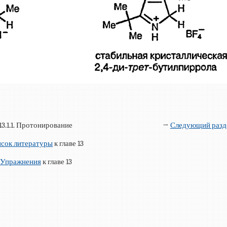
13.1.1. Протонирование
→
Следующий разд
сок литературы
к главе 13
Упражнения
к главе 13