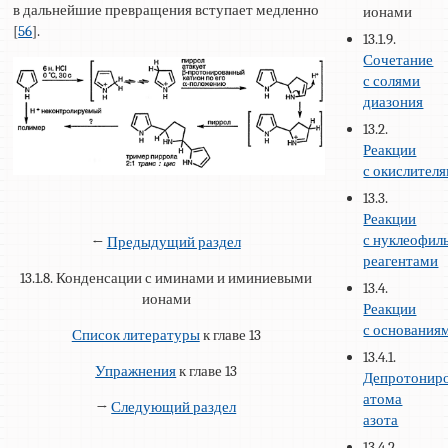
в дальнейшие превращения вступает медленно
ионами
[
56
].
13.1.9.
Сочетание
с солями
диазония
13.2.
Реакции
с окислител
13.3.
Реакции
с нуклеофи
←
Предыдущий раздел
реагентами
13.1.8. Конденсации с иминами и иминиевыми
13.4.
ионами
Реакции
с основания
Список литературы
к главе 13
13.4.1.
Упражнения
к главе 13
Депротонир
атома
→
Следующий раздел
азота
13.4.2.