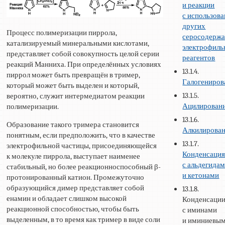
и реакции
с использов
других
Процесс полимеризации пиррола,
серосодерж
катализируемый минеральными кислотами,
электрофил
представляет собой совокупность целой серии
реагентов
реакций Манниха. При определённых условиях
13.1.4.
пиррол может быть превращён в тример,
Галогениров
который может быть выделен и который,
13.1.5.
вероятно, служит интермедиатом реакции
Ацилирован
полимеризации.
13.1.6.
Образование такого тримера становится
Алкилирова
понятным, если предположить, что в качестве
13.1.7.
электрофильной частицы, присоединяющейся
Конденсаци
к молекуле пиррола, выступает наименее
с альдегида
стабильный, но более реакционноспособный β-
и кетонами
протонированный катион. Промежуточно
образующийся димер представляет собой
13.1.8.
енамин и обладает слишком высокой
Конденсаци
реакционной способностью, чтобы быть
с иминами
выделенным, в то время как тример в виде соли
и иминиевы