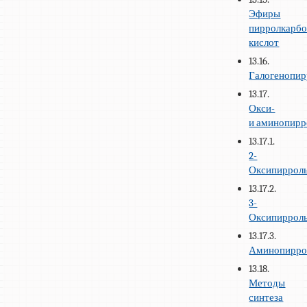
Эфиры
пирролкарб
кислот
13.16.
Галогенопи
13.17.
Окси-
и аминопир
13.17.1.
2-
Оксипиррол
13.17.2.
3-
Оксипиррол
13.17.3.
Аминопирр
13.18.
Методы
синтеза