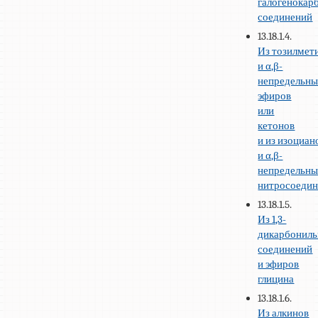
галогенокар
соединений
13.18.1.4.
Из тозилмет
и α,β-
непредельн
эфиров
или
кетонов
и из изоциан
и α,β-
непредельн
нитросоеди
13.18.1.5.
Из 1,3-
дикарбонил
соединений
и эфиров
глицина
13.18.1.6.
Из алкинов