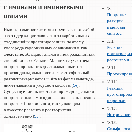
с иминами и иминиевыми
13.
Пирролы:
ионами
реакции
и методы
Имины и иминиевые ионы представляют собой
синтеза
азотсодержащие эквиваленты карбонильных
13.1.
соединений и протонированных по атому
Реакции
кислорода карбонильных соединений и, как
с электрофи
следствие, обладают аналогичной реакционной
реагентами
способностью. Реакция Манниха с участием
пиррола приводит к диалкиламинометил-
13.1.1.
производным, имминиевый электрофильный
Протониров
реагент генерируется
in situ
из формальдегида,
13.1.1.1.
диметиламина и уксусной кислоты [
54
].
Реакции
Существует лишь несколько примеров реакций
протониров
пиррола с иминами: один из них — конденсация
пирролов
пиррола с 1-пирролином, выступающим
13.1.2.
в качестве реагента и растворителя
Нитрование
одновременно [
55
].
13.1.3.
Сульфирова