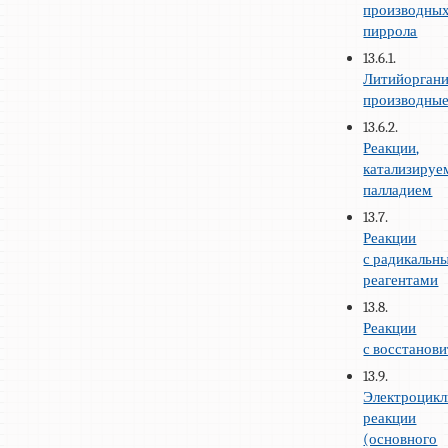
производны
пиррола
13.6.1.
Литийоргани
производны
13.6.2.
Реакции,
катализируе
палладием
13.7.
Реакции
с радикальн
реагентами
13.8.
Реакции
с восстанов
13.9.
Электроцикл
реакции
(основного