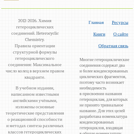
2012-2026. Химия
Главная
Ресурсы
гетероциклических
соединений. Heterocyclic
Книги
О сайте
Chemistry.
Правила ориентации
Обратная связь
структурной формулы
гетероциклического
Многие гетероциклические
соединения: Максимальное
соединения содержат два
число колец в верхнем правом
и более конденсированных
циклических фрагментов,
квадранте.
поэтому часто возникает
В учебном издании,
необходимость
в присвоении названия
написанном известными
гетероциклам, для которых
английскими учёными,
не принято тривиальное
изложены основные
название. Для этих целей
теоретические представления
разработана номенклатура
о реакционной способности
конденсированных
и методах синтеза различных
гетероциклов, входящая
классов гетероциклических
в общую номенклатуру