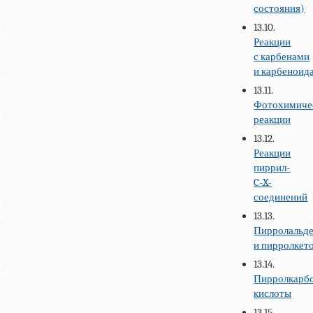
состояния)
13.10.
Реакции
с карбенами
и карбеноид
13.11.
Фотохимиче
реакции
13.12.
Реакции
пиррил-
C-X-
соединений
13.13.
Пирролальд
и пирролкет
13.14.
Пирролкарб
кислоты
13.15.