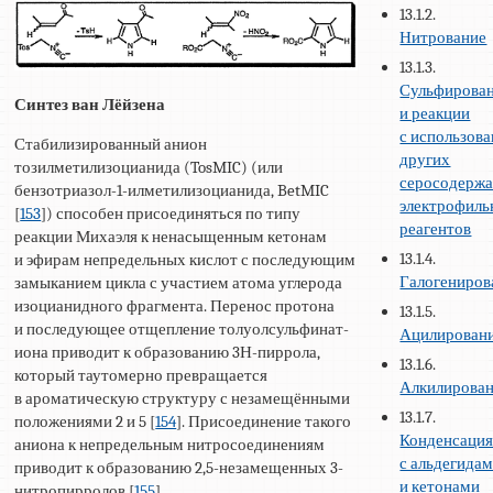
13.1.2.
Нитрование
13.1.3.
Сульфирова
Синтез ван Лёйзена
и реакции
с использов
Стабилизированный анион
других
тозилметилизоцианида (TosMIC) (или
серосодерж
бензотриазол-1-илметилизоцианида, BetMIC
электрофил
[
153
]) способен присоединяться по типу
реагентов
реакции Михаэля к ненасыщенным кетонам
13.1.4.
и эфирам непредельных кислот с последующим
Галогениров
замыканием цикла с участием атома углерода
изоцианидного фрагмента. Перенос протона
13.1.5.
и последующее отщепление толуолсульфинат-
Ацилирован
иона приводит к образованию 3Н-пиррола,
13.1.6.
который таутомерно превращается
Алкилирова
в ароматическую структуру с незамещёнными
13.1.7.
положениями 2 и 5 [
154
]. Присоединение такого
Конденсаци
аниона к непредельным нитросоединениям
с альдегида
приводит к образованию 2,5-незамещенных 3-
и кетонами
нитропирролов [
155
].