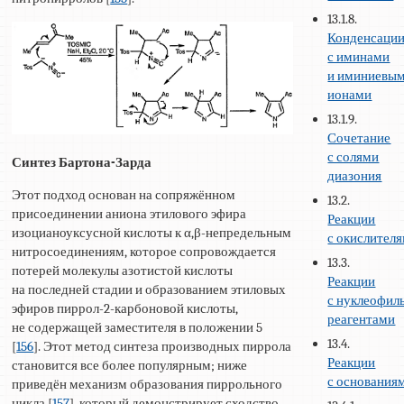
13.1.8.
Конденсаци
с иминами
и иминиевы
ионами
13.1.9.
Сочетание
с солями
Синтез Бартона-Зарда
диазония
Этот подход основан на сопряжённом
13.2.
присоединении аниона этилового эфира
Реакции
изоцианоуксусной кислоты к α,β-непредельным
с окислител
нитросоединениям, которое сопровождается
13.3.
потерей молекулы азотистой кислоты
Реакции
на последней стадии и образованием этиловых
с нуклеофи
эфиров пиррол-2-карбоновой кислоты,
реагентами
не содержащей заместителя в положении 5
13.4.
[
156
]. Этот метод синтеза производных пиррола
Реакции
становится все более популярным; ниже
с основания
приведён механизм образования пиррольного
цикла [
157
], который демонстрирует сходство