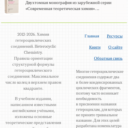
Двухтомная монография из зарубежной серии
«Современная теоретическая химия». ...
2012-2026. Химия
Главная
Ресурсы
гетероциклических
соединений. Heterocyclic
Книги
О сайте
Chemistry.
Правила ориентации
Обратная связь
структурной формулы
гетероциклического
Многие гетероциклические
соединения: Максимальное
соединения содержат два
число колец в верхнем правом
и более конденсированных
циклических фрагментов,
квадранте.
поэтому часто возникает
В учебном издании,
необходимость
в присвоении названия
написанном известными
гетероциклам, для которых
английскими учёными,
не принято тривиальное
изложены основные
название. Для этих целей
теоретические представления
разработана номенклатура