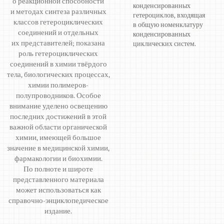
о реакционной способности
конденсированных
и методах синтеза различных
гетероциклов, входящая
классов гетероциклических
в общую номенклатуру
соединений и отдельных
конденсированных
их представителей; показана
циклических систем.
роль гетероциклических
соединений в химии твёрдого
тела, биологических процессах,
химии полимеров-
полупроводников. Особое
внимание уделено освещению
последних достижений в этой
важной области органической
химии, имеющей большое
значение в медицинской химии,
фармакологии и биохимии.
По полноте и широте
представленного материала
может использоваться как
справочно-энциклопедическое
издание.