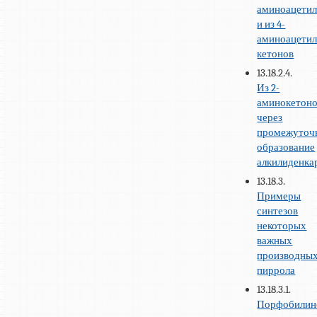
аминоацетил
и из 4-
аминоацети
кетонов
13.18.2.4.
Из 2-
аминокетон
через
промежуточ
образование
алкилиденка
13.18.3.
Примеры
синтезов
некоторых
важных
производны
пиррола
13.18.3.1.
Порфобилин