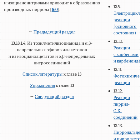
и изоцианонитрилами приводит к образованию
13.9.
производных пиррола [
160
].
Электроцикл
реакции
(основного
←
Предыдущий раздел
состояния)
13.10.
13.18.1.4. Из тозилметилизоцианида и α,β-
Реакции
непредельных эфиров или кетонов
с карбенами
и из изоцианоацетатов и α,β-непредельных
и карбеноид
нитросоединений
13.11.
Список литературы
к главе 13
Фотохимиче
реакции
Упражнения
к главе 13
13.12.
→
Следующий раздел
Реакции
пиррил-
C-X-
соединений
13.13.
Пирролальд
и пирролкет