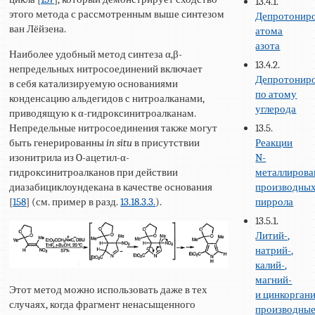
13.4.1.
этого метода с рассмотренным выше синтезом
Депротонир
ван Лёйзена.
атома
азота
Наиболее удобный метод синтеза α,β-
13.4.2.
непредельных нитросоединений включает
Депротонир
в себя катализируемую основаниями
по атому
конденсацию альдегидов с нитроалканами,
углерода
приводящую к α-гидроксинитроалканам.
Непредельные нитросоединения также могут
13.5.
быть генерированны
in situ
в присутствии
Реакции
изонитрила из O-ацетил-α-
N-
гидроксинитроалканов при действии
металлиров
диазабициклоундекана в качестве основания
производны
[
158
] (см. пример в разд.
13.18.3.3.
).
пиррола
13.5.1.
Литий-,
натрий-,
калий-,
магний-
Этот метод можно использовать даже в тех
и цинкорган
случаях, когда фрагмент ненасыщенного
производны