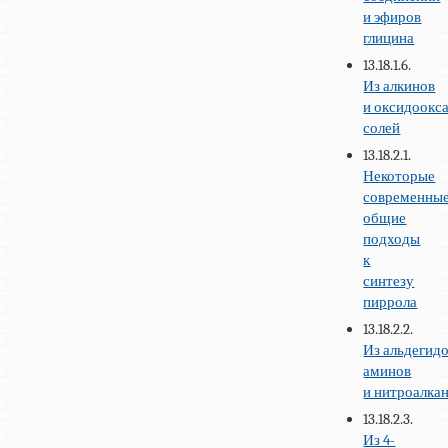
и эфиров
глицина
13.18.1.6.
Из алкинов
и оксидоокс
солей
13.18.2.1.
Некоторые
современны
общие
подходы
к
синтезу
пиррола
13.18.2.2.
Из альдегидо
аминов
и нитроалка
13.18.2.3.
Из 4-