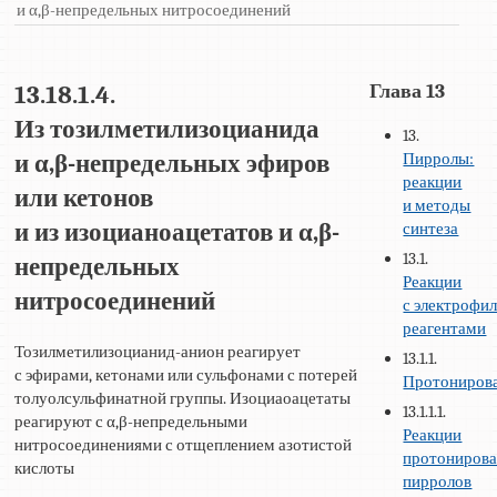
и α,β-непредельных нитросоединений
Глава 13
13.18.1.4.
Из тозилметилизоцианида
13.
Пирролы:
и α,β-непредельных эфиров
реакции
или кетонов
и методы
синтеза
и из изоцианоацетатов и α,β-
13.1.
непредельных
Реакции
нитросоединений
с электрофи
реагентами
Тозилметилизоцианид-анион реагирует
13.1.1.
с эфирами, кетонами или сульфонами с потерей
Протониров
толуолсульфинатной группы. Изоциаоацетаты
13.1.1.1.
реагируют с α,β-непредельными
Реакции
нитросоединениями с отщеплением азотистой
протониров
кислоты
пирролов