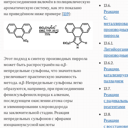
нитросоединения включён в полициклическую
13.6.
ароматическую систему, как это показано
Реакции
на приведённом ниже примере [
159
]:
C-
металлиров
производны
пиррола
13.6.1.
Литийоргани
производны
Этот подход к синтезу производных пиррола
13.6.2.
может быть распространён на α,β-
Реакции,
непредельные сульфоны, что значительно
катализируе
увеличивает практическую значимость
палладием
метода. α,β-Непредельные сульфоны легко
образуются, например, при присоединении
13.7.
фенилсульфенилхлорида к алкенам,
Реакции
последующем окислении атома серы
с радикальн
и элиминировании хлороводорода
реагентами
на заключительной стадии. Реакция
13.8.
непредельных сульфонов с эфирами
Реакции
изоцианоуксусной кислоты
с восстанов