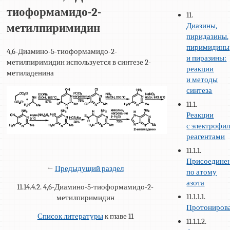
тиоформамидо-2-
11.
Диазины,
метилпиримидин
пиридазины,
пиримидины
4,6-Диамино-5-тиоформамидо-2-
и пиразины:
метилпиримидин используется в синтезе 2-
реакции
метиладенина
и методы
синтеза
11.1.
Реакции
с электрофи
реагентами
11.1.1.
Присоедине
←
Предыдущий раздел
по атому
азота
11.14.4.2. 4,6-Диамино-5-тиоформамидо-2-
11.1.1.1.
метилпиримидин
Протониров
Список литературы
к главе 11
11.1.1.2.