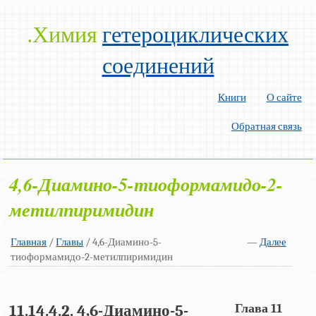
.Химия
гетероциклических
соединений
Книги
О сайте
Обратная связь
4,6-Диамино-5-тиоформамидо-2-
метилпиримидин
Главная
/
Главы
/ 4,6-Диамино-5-
—
Далее
тиоформамидо-2-метилпиримидин
Глава 11
11.14.4.2. 4,6-Диамино-5-