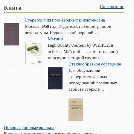
Список книг
Книги
Стереохимия производных циклогексана
Москва, 1958 год. Издательство иностранной
литературы. Издательский переплёт. ...
Магний
High Quality Content by WIKIPEDIA
articles! Ма?гний — элемент главной
подгруппы второй группы, ...
Стеклообразное состояние
Для обсуждения
экспериментальных
исследований различных
свойств стёкол и ...
Полиолефиновые волокна
В книге излагаются основные принципы синтеза