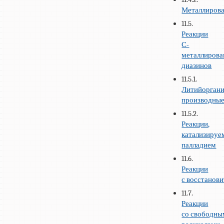
Металлиров
11.5.
Реакции
С-
металлиров
диазинов
11.5.1.
Литийоргани
производны
11.5.2.
Реакции,
катализируе
палладием
11.6.
Реакции
с восстанов
11.7.
Реакции
со свободн