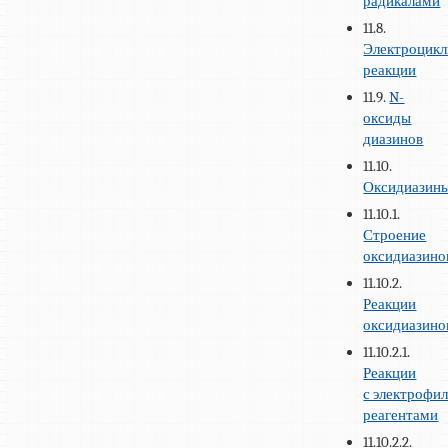
радикалами
11.8.
Электроцикл
реакции
11.9.
N-
оксиды
диазинов
11.10.
Оксидиазин
11.10.1.
Строение
оксидиазино
11.10.2.
Реакции
оксидиазино
11.10.2.1.
Реакции
с электрофи
реагентами
11.10.2.2.