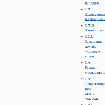
водорода
11.3.1.1.
Алкилирова
и арилирова
11.3.1.2.
Аминирован
11.3.2.
Замещение
других
уходящих
групп
11.4.
Реакции
с основания
11.4.1.
Депротонир
при
атоме
углерода
11.4.2.