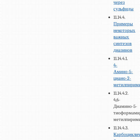
через
сульфиды
11.14.4.
Примеры
некоторых
важных
синтезов
диазинов
11.14.4.1.
4-
Амино-5-
циано-2-
метилпирим
11.14.4.2.
4,6-
Диамино-5-
тиоформами
метилпирим
11.14.4.3.
Карбоцикли