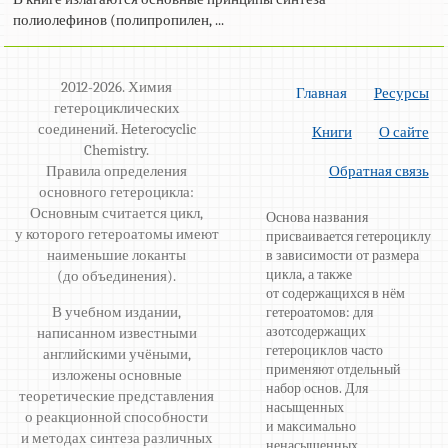
полиолефинов (полипропилен, ...
2012-2026. Химия
Главная
Ресурсы
гетероциклических
соединений. Heterocyclic
Книги
О сайте
Chemistry.
Правила определения
Обратная связь
основного гетероцикла:
Основным считается цикл,
Основа названия
у которого гетероатомы имеют
присваивается гетероциклу
наименьшие локанты
в зависимости от размера
цикла, а также
(до объединения).
от содержащихся в нём
В учебном издании,
гетероатомов: для
азотсодержащих
написанном известными
гетероциклов часто
английскими учёными,
применяют отдельный
изложены основные
набор основ. Для
теоретические представления
насыщенных
о реакционной способности
и максимально
и методах синтеза различных
ненасыщенных