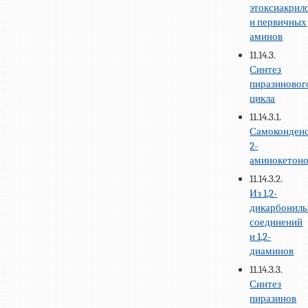
этоксиакрил
и первичных
аминов
11.14.3.
Синтез
пиразиновог
цикла
11.14.3.1.
Самоконден
2-
аминокетон
11.14.3.2.
Из 1,2-
дикарбонил
соединений
и 1,2-
диаминов
11.14.3.3.
Синтез
пиразинов