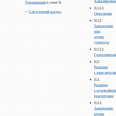
Алкилирова
Упражнения
к главе 11
11.1.1.3.
→
Следующий раздел
Окисление
11.1.2.
Замещение
при
атоме
углерода
11.1.2.1.
Галогениров
11.2.
Реакции
с окислител
11.3.
Реакции
с нуклеофи
реагентами
11.3.1.
Замещение
атома